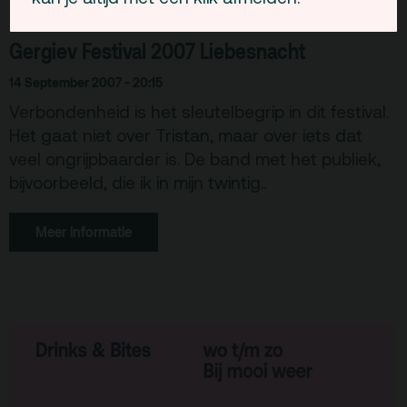
Gergiev Festival 2007 Liebesnacht
14 September 2007 - 20:15
Verbondenheid is het sleutelbegrip in dit festival.
Het gaat niet over Tristan, maar over iets dat
veel ongrijpbaarder is. De band met het publiek,
bijvoorbeeld, die ik in mijn twintig..
Meer informatie