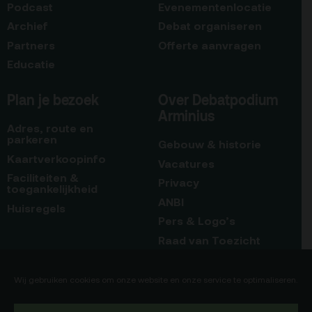
Podcast
Evenementenlocatie
Archief
Debat organiseren
Partners
Offerte aanvragen
Educatie
Plan je bezoek
Over Debatpodium
Arminius
Adres, route en
parkeren
Gebouw & historie
Kaartverkoopinfo
Vacatures
Faciliteiten &
Privacy
toegankelijkheid
ANBI
Huisregels
Pers & Logo’s
Raad van Toezicht
Blijf op de hoogte
Contact
Wij gebruiken cookies om onze website en onze service te optimaliseren.
Team