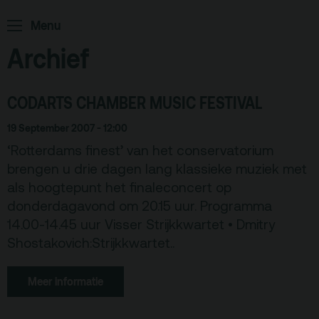
Archief
Menu
Partners
Archief
Educatie
CODARTS CHAMBER MUSIC FESTIVAL
Zaalverhuur
Zoeken
19 September 2007 - 12:00
‘Rotterdams finest’ van het conservatorium
Alle zalen
brengen u drie dagen lang klassieke muziek met
als hoogtepunt het finaleconcert op
Evenementenlocatie
donderdagavond om 20.15 uur. Programma
Debat organiseren
14.00-14.45 uur Visser Strijkkwartet • Dmitry
Offerte aanvragen
Shostakovich:Strijkkwartet..
Meer informatie
Terras
Plan je bezoek