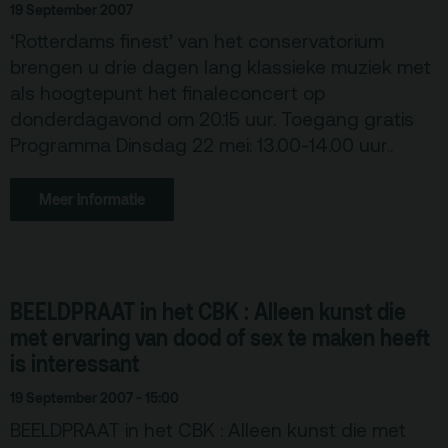
19 September 2007
ANBI
‘Rotterdams finest’ van het conservatorium
Pers & Logo’s
brengen u drie dagen lang klassieke muziek met
als hoogtepunt het finaleconcert op
Raad van Toezicht
donderdagavond om 20.15 uur. Toegang gratis
Programma Dinsdag 22 mei: 13.00-14.00 uur..
Contact
Meer informatie
Team
Programmamakers
Nieuwsbrief
BEELDPRAAT in het CBK : Alleen kunst die
met ervaring van dood of sex te maken heeft
is interessant
19 September 2007 - 15:00
BEELDPRAAT in het CBK : Alleen kunst die met