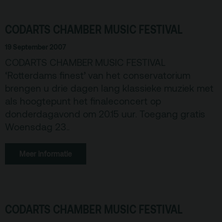
De Kerktuin
Adres, route en
parkeren
CODARTS CHAMBER MUSIC FESTIVAL
Kaartverkoopinfo
19 September 2007
Faciliteiten &
CODARTS CHAMBER MUSIC FESTIVAL
toegankelijkheid
‘Rotterdams finest’ van het conservatorium
Huisregels
brengen u drie dagen lang klassieke muziek met
als hoogtepunt het finaleconcert op
Over
donderdagavond om 20.15 uur. Toegang gratis
Woensdag 23..
Debatpodium
Arminius
Meer informatie
Gebouw & historie
Vacatures
CODARTS CHAMBER MUSIC FESTIVAL
Privacy