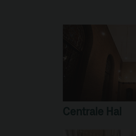
Kaa
Fac
toe
Hui
Centrale Hal