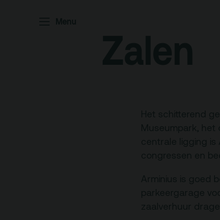
Home
P
Menu
Zalen
Ar
Po
Arc
Par
Ed
Het schitterend g
Museumpark, het c
centrale ligging i
congressen en bedr
Terras
Pl
Arminius is goed b
parkeergarage voor
De Kerktuin
Adr
zaalverhuur drage
pa