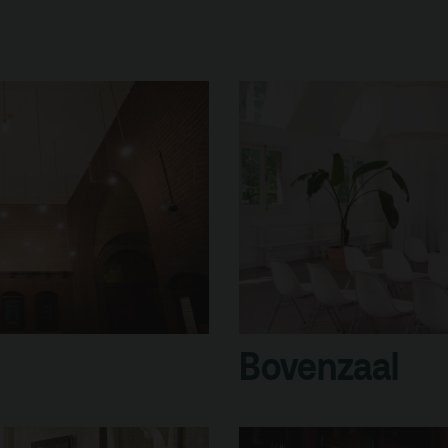
rtverkoopinfo
Gebouw & historie
iliteiten &
Vacatures
gankelijkheid
Privacy
sregels
ANBI
Pers & Logo’s
Raad van Toezicht
Bovenzaal