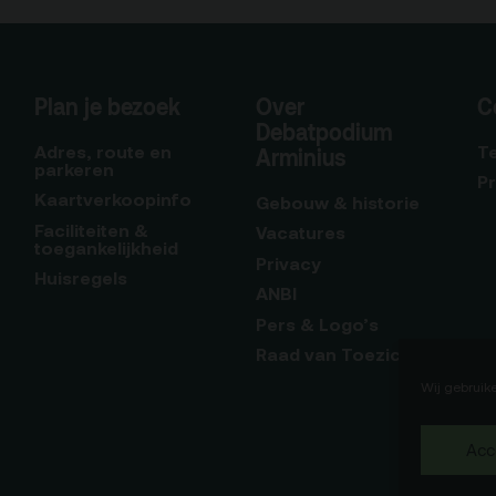
Plan je bezoek
Over
C
Debatpodium
Adres, route en
T
Arminius
parkeren
P
Kaartverkoopinfo
Gebouw & historie
Faciliteiten &
Vacatures
toegankelijkheid
Privacy
Huisregels
ANBI
Pers & Logo’s
Raad van Toezicht
Wij gebruik
Acc