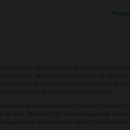
rogramma
Zaalverhuur
Progra
miniusTV
Alle zalen
dcast
Evenementenlocatie
hief
Debat organiseren
tners
Offerte aanvragen
ucatie
erestaureerde Rijksmonument Arminius is gelegen a
ulturele hart van Rotterdam. Vanwege de bijzonder
s Arminius een geliefde locatie voor verschillende bi
ijfsfeesten, tot bruiloften en vergaderingen.
an je bezoek
Over
ereikbaar, op loopafstand van Centraal Station en 
Debatpodium
 de deur. Alle zalen zijn rolstoeltoegankelijk. De op
es, route en
Arminius
n bij aan het in standhouden van het Rijksmonument
rkeren