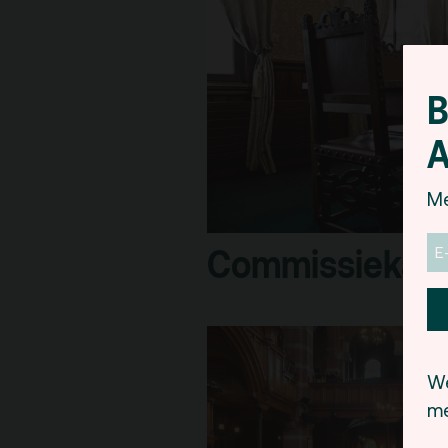
B
A
Me
Commissiekam
We
me