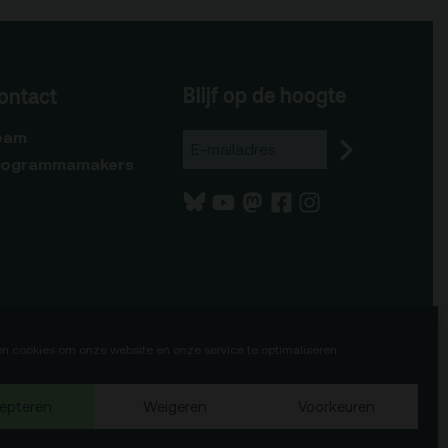
Blijf op de hoogte
ontact
eam
rogrammamakers
en cookies om onze website en onze service te optimaliseren.
epteren
Weigeren
Voorkeuren
75b
Okaia
Website door
en