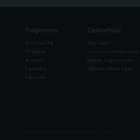
Programma
Zaalverhuur
ArminiusTV
Alle zalen
Podcast
Evenementenlocatie
Archief
Debat organiseren
Partners
Offerte aanvragen
Educatie
Copyright Debatpodium Arminius 2020