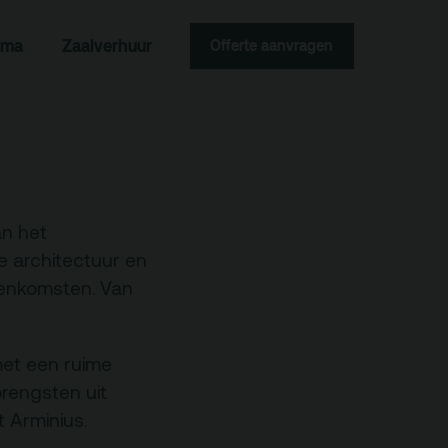
Zoeken
mma
Zaalverhuur
Offerte aanvragen
an het
e architectuur en
jeenkomsten. Van
Contact
met een ruime
brengsten uit
Team
 Arminius.