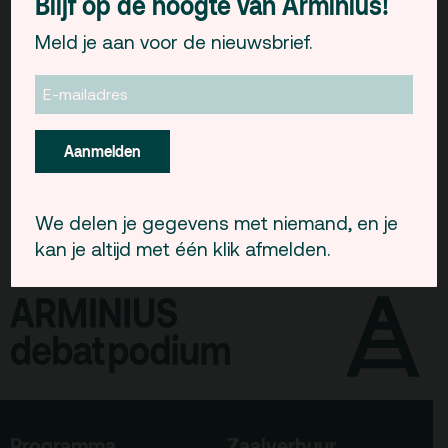
Blijf op de hoogte van Arminius!
Gebouw & historie
RET bus 44 Halte Wytemaweg
Meld je aan voor de nieuwsbrief.
Vacatures
Tramlijn 4 Halte Eendrachtsplein
Tramlijn 7 Halte Witte de Withstraat
Privacy
Metro A, B en C Halte Eendrachtsplein
ANBI
Aanmelden
Pers & Logo’s
Raad van Toezicht
We delen je gegevens met niemand, en je
kan je altijd met één klik afmelden.
Contact
Team
Programmamakers
Nieuwsbrief
Programma
Zaalverhuur