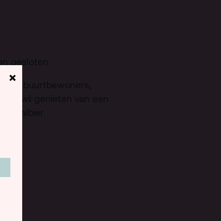
Team
Programmamakers
en gesloten.
Nieuwsbrief
×
k voor buurtbewoners,
catie wil genieten van een
eciaalbier.