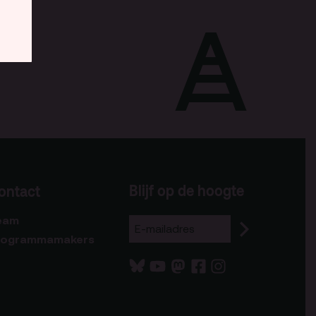
Blijf op de hoogte
ontact
eam
rogrammamakers