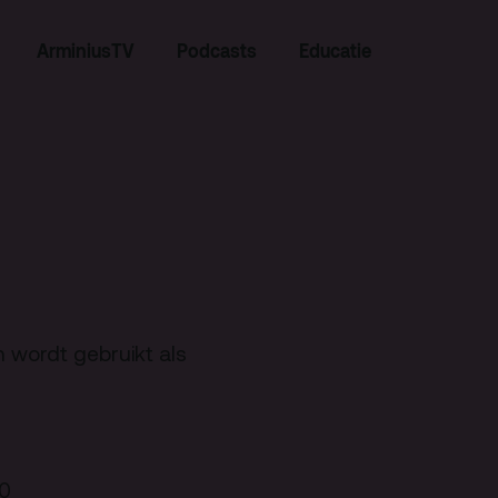
ArminiusTV
Podcasts
Educatie
Zoeken
n wordt gebruikt als
Contact
00