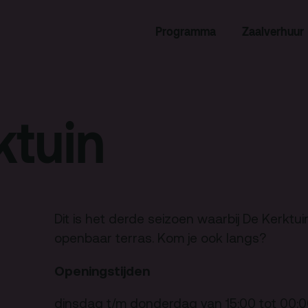
Programma
Zaalverhuur
rogramma
Zaalverhuur
miniusTV
Alle zalen
dcast
Evenementenlocatie
ktuin
hief
Debat organiseren
tners
Offerte aanvragen
ucatie
Dit is het derde seizoen waarbij De Kerktui
openbaar terras. Kom je ook langs?
an je bezoek
Over
Openingstijden
Debatpodium
dinsdag t/m donderdag van 15:00 tot 00: