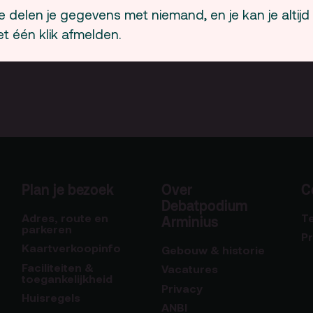
 delen je gegevens met niemand, en je kan je altijd
t één klik afmelden.
Plan je bezoek
Over
C
Debatpodium
Adres, route en
T
Arminius
parkeren
P
Kaartverkoopinfo
Gebouw & historie
Faciliteiten &
Vacatures
toegankelijkheid
Privacy
Huisregels
ANBI