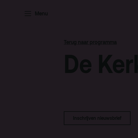
Menu
Home
P
Ar
Terug naar programma
Po
De Ker
Arc
Par
Ed
Inschrijven nieuwsbrief
Terras
Pl