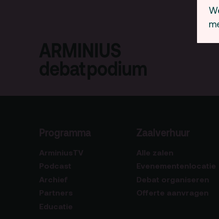
We
me
Programma
Zaalverhuur
ArminiusTV
Alle zalen
Podcast
Evenementenlocatie
Archief
Debat organiseren
Partners
Offerte aanvragen
Educatie