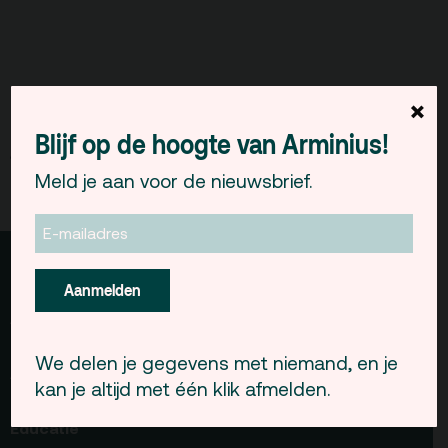
Offerte aanvragen
Terras
Plan je bezoek
×
Blijf op de hoogte van Arminius!
De Kerktuin
Adres, route en
parkeren
Meld je aan voor de nieuwsbrief.
Kaartverkoopinfo
Faciliteiten &
toegankelijkheid
Programma
Zaalverhuur
Aanmelden
Huisregels
ArminiusTV
Alle zalen
Podcast
Evenementenlocatie
We delen je gegevens met niemand, en je
Over
Archief
Debat organiseren
kan je altijd met één klik afmelden.
Debatpodium
Partners
Offerte aanvragen
Educatie
Arminius