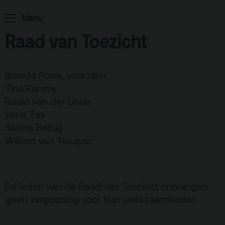
Home
Programma
Menu
Raad van Toezicht
ArminiusTV
Podcast
Brenda Poels, voorzitter
Archief
Tina Rahimy
Roald van der Linde
Partners
Irene Tax
Educatie
Salima Belhaj
Wilbert van Twuijver
Zaalverhuur
Zoeken
Alle zalen
De leden van de Raad van Toezicht ontvangen
geen vergoeding voor hun werkzaamheden.
Evenementenlocatie
Debat organiseren