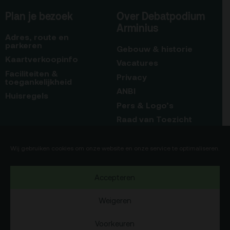
Plan je bezoek
Over Debatpodium
Gebouw & historie
Arminius
Adres, route en
Vacatures
parkeren
Gebouw & historie
Kaartverkoopinfo
Privacy
Vacatures
Faciliteiten &
Privacy
ANBI
toegankelijkheid
ANBI
Huisregels
Pers & Logo’s
Pers & Logo’s
Raad van Toezicht
Raad van Toezicht
Blijf op de hoogte
Contact
Wij gebruiken cookies om onze website en onze service te optimaliseren.
Contact
Team
Accepteren
Programmamakers
Team
Programmamakers
Weigeren
Nieuwsbrief
Voorkeuren