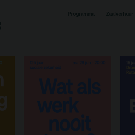
dcast
Evenementenlocatie
Programma
Zaalverhuur
f
hief
Debat organiseren
tners
Offerte aanvragen
ucatie
an je bezoek
Over
Debatpodium
es, route en
Arminius
rkeren
rtverkoopinfo
Gebouw & historie
iliteiten &
Vacatures
gankelijkheid