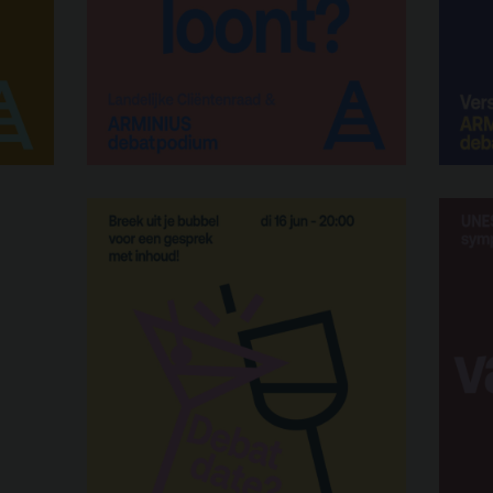
Privacy
sregels
ANBI
Pers & Logo’s
Raad van Toezicht