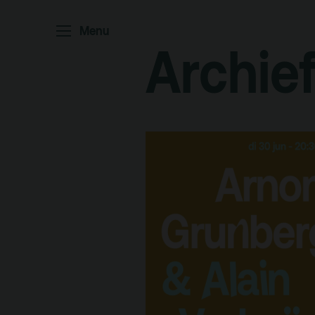
Po
Menu
Archie
Arc
Par
Ed
Terras
Pl
De Kerktuin
Adr
pa
Kaa
Fac
toe