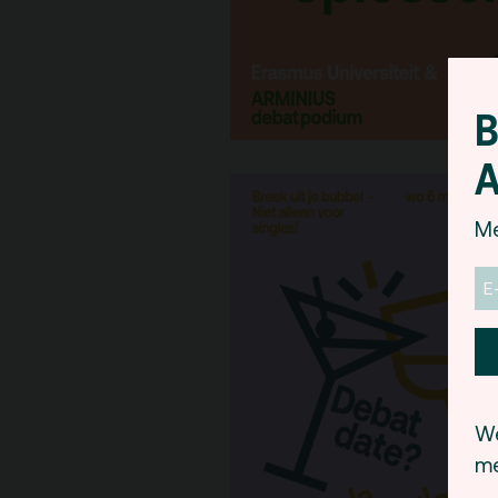
B
A
Me
We
me