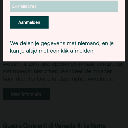
Meer informatie
Aanmelden
De meisjes van Antonio, familievoorstelling
We delen je gegevens met niemand, en je
20 September 2012 - 15:00
kan je altijd met één klik afmelden.
Een rijke weduwe stopt haar dochter in het
weeshuis. Zo’n kind opvoeden in haar eentje, dat
ziet moeder niet zitten. Wanneer de moeder
haar dochter Isabella afzet bij het weeshuis..
Meer informatie
Quatro Concerti di Venezia 4: La Notte