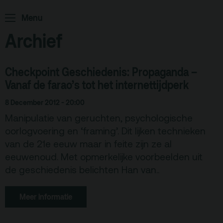
Alle zalen
Menu
Evenementenlocatie
Archief
Debat organiseren
Checkpoint Geschiedenis: Propaganda –
Offerte aanvragen
Vanaf de farao’s tot het internettijdperk
Terras
Plan je bezoek
8 December 2012 - 20:00
Manipulatie van geruchten, psychologische
De Kerktuin
Adres, route en
oorlogvoering en ‘framing’. Dit lijken technieken
parkeren
van de 21e eeuw maar in feite zijn ze al
eeuwenoud. Met opmerkelijke voorbeelden uit
Kaartverkoopinfo
de geschiedenis belichten Han van..
Faciliteiten &
toegankelijkheid
Meer informatie
Huisregels