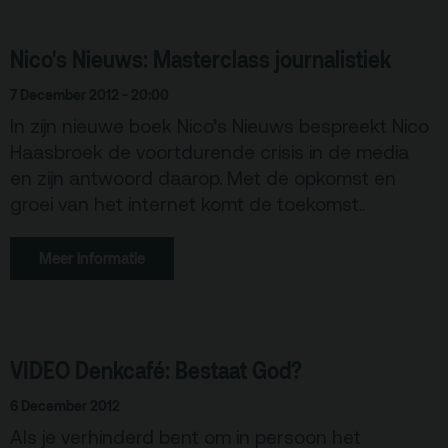
Over
Nico's Nieuws: Masterclass journalistiek
Debatpodium
7 December 2012 - 20:00
Arminius
In zijn nieuwe boek Nico’s Nieuws bespreekt Nico
Haasbroek de voortdurende crisis in de media
Gebouw & historie
en zijn antwoord daarop. Met de opkomst en
Vacatures
groei van het internet komt de toekomst..
Privacy
Meer informatie
ANBI
Pers & Logo’s
Raad van Toezicht
VIDEO Denkcafé: Bestaat God?
Contact
6 December 2012
Als je verhinderd bent om in persoon het