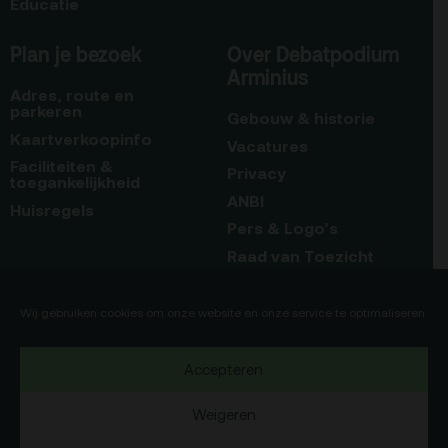
Educatie
Plan je bezoek
Over Debatpodium
Arminius
Adres, route en
parkeren
Gebouw & historie
Kaartverkoopinfo
Vacatures
Faciliteiten &
Privacy
toegankelijkheid
ANBI
Huisregels
Pers & Logo’s
Raad van Toezicht
Blijf op de hoogte
Contact
Wij gebruiken cookies om onze website en onze service te optimaliseren.
Team
Accepteren
Programmamakers
Weigeren