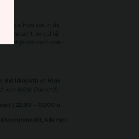
happie. Hij is kok in de
n vannacht bereid hij
: ‘vreet-je-vol-voor-een-
Sid Idiopath
Klax
’s
en
 voor Wilde Dansers
!)
rt | 22:30 – 02:00 u
de Museumnacht,
klik hier