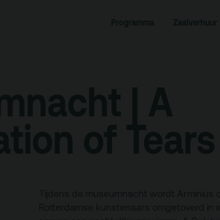
rogramma
Zaalverhuur
Programma
Zaalverhuur
miniusTV
Alle zalen
dcast
Evenementenlocatie
hief
Debat organiseren
nacht | A
tners
Offerte aanvragen
ucatie
tion of Tears
an je bezoek
Over
Debatpodium
Tijdens de museumnacht wordt Arminius 
es, route en
Arminius
rkeren
Rotterdamse kunstenaars omgetoverd in 