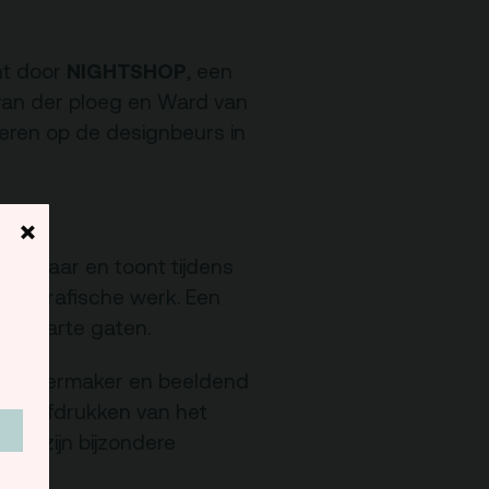
NIGHTSHOP
ht door
, een
van der ploeg en Ward van
teren op de designbeurs in
×
stenaar en toont tijdens
fotografische werk. Een
ine zwarte gaten.
theatermaker en beeldend
ls’: afdrukken van het
t u zijn bijzondere
ten.