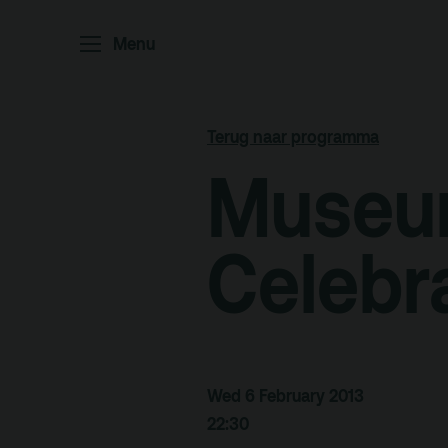
Home
P
Menu
Ar
Po
Terug naar programma
Arc
Museum
Par
Ed
Celebra
Terras
Pl
Wed 6 February 2013
De Kerktuin
Adr
pa
22:30