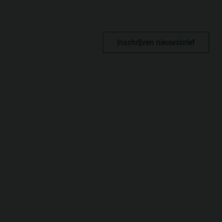
Kaa
Fac
toe
Inschrijven nieuwsbrief
Hui