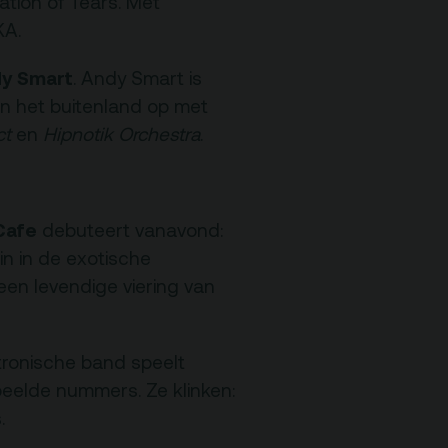
ation of Tears. Met
KA.
Nieuwsbrief
y Smart
. Andy Smart is
en het buitenland op met
ct
en
Hipnotik Orchestra
.
Cafe
debuteert vanavond:
in in de exotische
een levendige viering van
tronische band speelt
eelde nummers. Ze klinken:
.