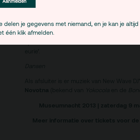
Aanmelden
Food
 delen je gegevens met niemand, en je kan je altijd
Maurice Petitjean
Honger?
zorgt voor een 
t één klik afmelden.
gloednieuwe Rotterdamse nachtclub BAR e
speciaal voor u een uiterst triest maal voor
eurie’.
Dansen
Als afsluiter is er muziek van New Wave DJ
Novotna
(bekend van
Yokocola
en de
Bond
Museumnacht 2013 | zaterdag 9 maa
Meer informatie over tickets voor 