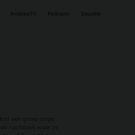
Zoeken
ArminiusTV
Podcasts
Educatie
Contact
door een groep jonge
Team
een nachtkerk waar ze
Programmamakers