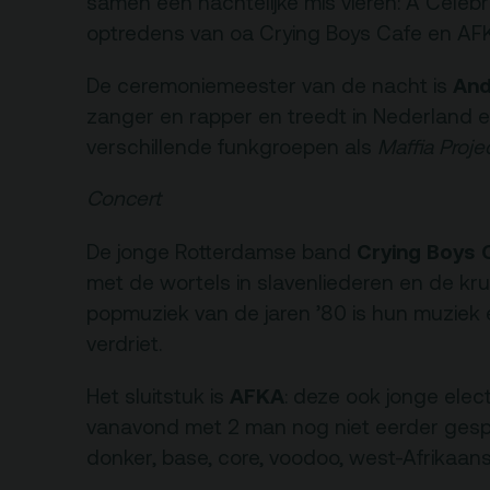
samen een nachtelijke mis vieren: A Celebr
rtverkoopinfo
Gebouw & historie
optredens van oa Crying Boys Cafe en AF
iliteiten &
Vacatures
gankelijkheid
And
De ceremoniemeester van de nacht is
Privacy
zanger en rapper en treedt in Nederland 
sregels
ANBI
verschillende funkgroepen als
Maffia Proje
Pers & Logo’s
Concert
Raad van Toezicht
Crying Boys 
De jonge Rotterdamse band
met de wortels in slavenliederen en de kru
popmuziek van de jaren ’80 is hun muziek 
verdriet.
AFKA
Het sluitstuk is
: deze ook jonge elec
vanavond met 2 man nog niet eerder gesp
donker, base, core, voodoo, west-Afrikaans