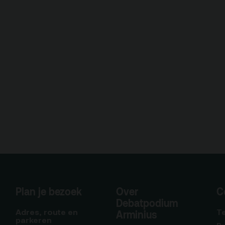
Plan je bezoek
Over
C
Debatpodium
Adres, route en
T
Arminius
parkeren