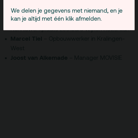
Prof. Dr. Rene van Swaaningen
–
Hoogleraar criminologie
We delen je gegevens met niemand, en je
kan je altijd met één klik afmelden.
Marieke Klein
– Regiegroep
Kenniswerkplaats Leefbare Wijken Rotterdam
Marcel Tiel
– Opbouwwerker in Kralingen-
West
Joost van Alkemade
– Manager MOVISIE