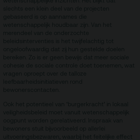
wetenschappelijke inzichten. Het blijkt dat
Privacy
slechts een klein deel van de projecten
gebaseerd is op aannames die
ANBI
wetenschappelijk houdbaar zijn. Van het
Pers & Logo’s
merendeel van de onderzochte
beleidsinterventies is het twijfelachtig tot
Raad van Toezicht
ongeloofwaardig dat zij hun gestelde doelen
bereiken. Zo is er geen bewijs dat meer sociale
Contact
cohesie de sociale controle doet toenemen, wat
vragen oproept over de talloze
Team
leefbaarheidsinitiatieven rond
bewonerscontacten.
Programmamakers
Nieuwsbrief
Ook het potentieel van ‘burgerkracht’ in lokaal
veiligheidsbeleid moet vanuit wetenschappelijk
oogpunt worden gerelativeerd. Inspraak van
bewoners stuit bijvoorbeeld op allerlei
uitvoeringsbezwaren, waarbij het feitelijke effect