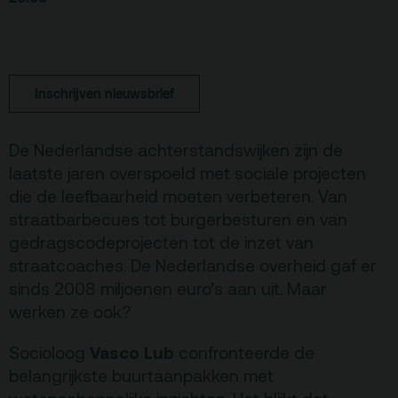
De Kerktuin
Adres, route en
parkeren
Inschrijven nieuwsbrief
Kaartverkoopinfo
Faciliteiten &
toegankelijkheid
De Nederlandse achterstandswijken zijn de
laatste jaren overspoeld met sociale projecten
Huisregels
die de leefbaarheid moeten verbeteren. Van
straatbarbecues tot burgerbesturen en van
Over
gedragscodeprojecten tot de inzet van
Debatpodium
straatcoaches. De Nederlandse overheid gaf er
sinds 2008 miljoenen euro’s aan uit. Maar
Arminius
werken ze ook?
Gebouw & historie
Vasco Lub
Socioloog
confronteerde de
belangrijkste buurtaanpakken met
Vacatures