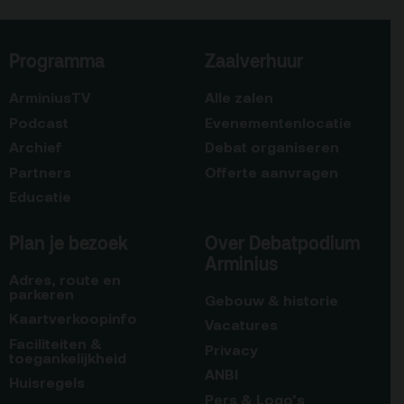
Programma
Zaalverhuur
ArminiusTV
Alle zalen
Podcast
Evenementenlocatie
Archief
Debat organiseren
Partners
Offerte aanvragen
Educatie
Plan je bezoek
Over Debatpodium
Arminius
Adres, route en
parkeren
Gebouw & historie
Kaartverkoopinfo
Vacatures
Faciliteiten &
Privacy
toegankelijkheid
ANBI
Huisregels
Pers & Logo’s