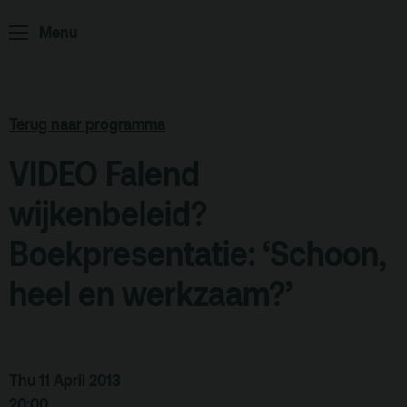
Podcast
Menu
Archief
Partners
Terug naar programma
Educatie
VIDEO Falend
Zaalverhuur
Zoeken
wijkenbeleid?
Alle zalen
Boekpresentatie: ‘Schoon,
Evenementenlocatie
heel en werkzaam?’
Debat organiseren
Offerte aanvragen
Thu 11 April 2013
Terras
Plan je bezoek
20:00