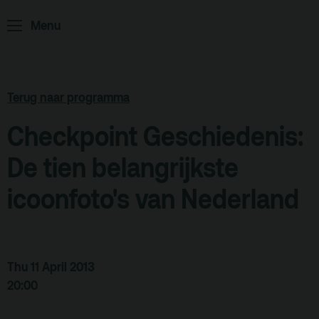
ArminiusTV
Menu
Podcast
Archief
Terug naar programma
Partners
Checkpoint Geschiedenis:
Educatie
De tien belangrijkste
Zaalverhuur
Zoeken
icoonfoto's van Nederland
Alle zalen
Evenementenlocatie
Thu 11 April 2013
Debat organiseren
20:00
Offerte aanvragen