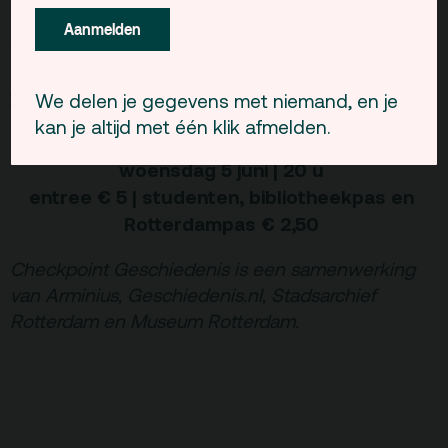
mee aan een ‘serious game’
Mijn Icoonfoto’s
,
Aanmelden
waarbij de toeschouwer zelf kiest welke foto het
beste een historisch moment verbeeldt.
www.mijnicoonfotos.nl
.
We delen je gegevens met niemand, en je
kan je altijd met één klik afmelden.
woensdag 5 juni | 20 u
entree € 5 | studenten, bibliotheekpas en
Rotterdampas € 2,50
Checkpoint Geschiedenis is een samenwerking
van Arminius, Geschiedenis.nl, Stadsarchief
Rotterdam en Museum Rotterdam.