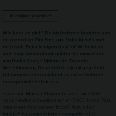
Terras
Plan je bezoek
Inschrijven nieuwsbrief
De Kerktuin
Adres, route en
parkeren
Wie kent ze niet? De historische beelden van
Kaartverkoopinfo
de moord op Pim Fortuyn, Dolle Mina’s met
de tekst ‘Baas in eigen buik’ of Wilhelmina
Faciliteiten &
toegankelijkheid
met haar vossenbont achter de microfoon
van Radio Oranje tijdens de Tweede
Huisregels
Wereldoorlog. Deze foto’s zijn uitgegroeid
tot iconen: iedereen kent ze en ze hebben
Over
een speciale betekenis.
Debatpodium
Martijn Kleppe
Historicus
bekeek ruim 400
Arminius
Nederlandse schoolboeken en 5.000 foto’s. Wat
maakt een foto tot een icoon? Wat is hun
Gebouw & historie
functie? En waarom keren bepaalde foto’s