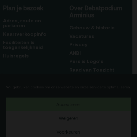
Plan je bezoek
Over Debatpodium
Arminius
Adres, route en
parkeren
Gebouw & historie
Kaartverkoopinfo
Vacatures
Faciliteiten &
Privacy
toegankelijkheid
ANBI
Huisregels
Pers & Logo’s
Raad van Toezicht
Blijf op de hoogte
Contact
Wij gebruiken cookies om onze website en onze service te optimaliseren.
Team
Accepteren
Programmamakers
Weigeren
Voorkeuren
Copyright Debatpodium Arminius 2020