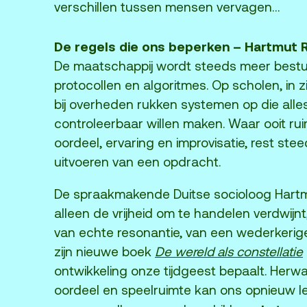
verschillen tussen mensen vervagen…
isregels
ANBI
De regels die ons beperken – Hartmut 
Pers & Logo’s
De maatschappij wordt steeds meer bestu
Raad van Toezicht
protocollen en algoritmes. Op scholen, in z
bij overheden rukken systemen op die all
controleerbaar willen maken. Waar ooit ru
oordeel, ervaring en improvisatie, rest ste
uitvoeren van een opdracht.
De spraakmakende Duitse socioloog Hartmu
alleen de vrijheid om te handelen verdwijn
van echte resonantie, van een wederkerige 
zijn nieuwe boek
De wereld als constellatie
ontwikkeling onze tijdgeest bepaalt. Herw
oordeel en speelruimte kan ons opnieuw 