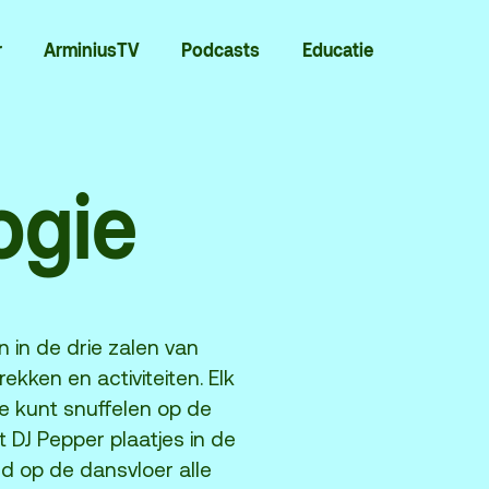
r
ArminiusTV
Podcasts
Educatie
ogie
Contact
Team
n in de drie zalen van
Programmamakers
kken en activiteiten. Elk
je kunt snuffelen op de
 DJ Pepper plaatjes in de
Nieuwsbrief
d op de dansvloer alle