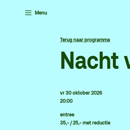
Po
Menu
Ar
Pa
Ed
Terug naar programma
Nacht 
Terras
P
De Kerktuin
Ad
vr 30 oktober 2026
pa
20:00
Ka
entree
Fa
35,- / 25,- met reductie
to