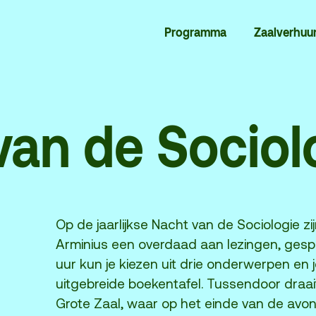
dcast
Evenementenlocatie
Programma
Zaalverhuu
chief
Debat organiseren
rtners
Offerte aanvragen
ucatie
van de Sociol
lan je bezoek
Over
Debatpodium
res, route en
Arminius
Op de jaarlijkse Nacht van de Sociologie zij
rkeren
Arminius een overdaad aan lezingen, gespre
artverkoopinfo
Gebouw & historie
uur kun je kiezen uit drie onderwerpen en 
ciliteiten &
uitgebreide boekentafel. Tussendoor draait
Vacatures
egankelijkheid
Grote Zaal, waar op het einde van de avon
Privacy