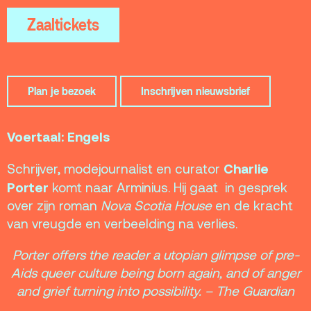
parkeren
Zaaltickets
Kaartverkoopinfo
Faciliteiten &
toegankelijkheid
Plan je bezoek
Inschrijven nieuwsbrief
Huisregels
Voertaal: Engels
Over
Charlie
Debatpodium
Schrijver, modejournalist en curator
Porter
komt naar Arminius. Hij gaat in gesprek
Arminius
over zijn roman
Nova Scotia House
en de kracht
van vreugde en verbeelding na verlies.
Gebouw & historie
Porter offers the reader a utopian glimpse of pre-
Vacatures
Aids queer culture being born again, and of anger
Privacy
and grief turning into possibility. – The Guardian