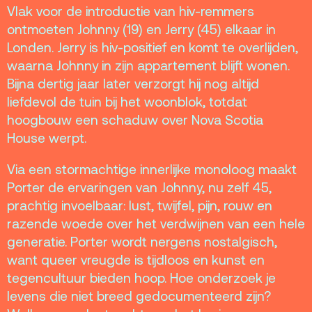
ANBI
Vlak voor de introductie van hiv-remmers
Pers & Logo’s
ontmoeten Johnny (19) en Jerry (45) elkaar in
Londen. Jerry is hiv-positief en komt te overlijden,
Raad van Toezicht
waarna Johnny in zijn appartement blijft wonen.
Bijna dertig jaar later verzorgt hij nog altijd
Contact
liefdevol de tuin bij het woonblok, totdat
hoogbouw een schaduw over Nova Scotia
House werpt.
Team
Programmamakers
Via een stormachtige innerlijke monoloog maakt
Nieuwsbrief
Porter de ervaringen van Johnny, nu zelf 45,
prachtig invoelbaar: lust, twijfel, pijn, rouw en
razende woede over het verdwijnen van een hele
generatie. Porter wordt nergens nostalgisch,
want queer vreugde is tijdloos en kunst en
tegencultuur bieden hoop. Hoe onderzoek je
levens die niet breed gedocumenteerd zijn?