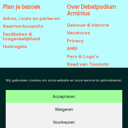
Plan je bezoek
Over Debatpodium
Arminius
Adres, route en parkeren
Gebouw & historie
Kaartverkoopinfo
Vacatures
Faciliteiten &
toegankelijkheid
Privacy
Huisregels
ANBI
Pers & Logo’s
Raad van Toezicht
Blijf op de hoogte
Contact
Wij gebruiken cookies om onze website en onze service te optimaliseren.
Team
Accepteren
Programmamakers
Weigeren
Voorkeuren
Copyright Debatpodium Arminius 2020