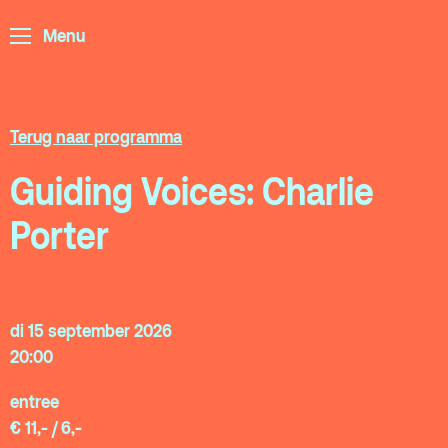
Archief
Menu
Partners
Educatie
Terug naar programma
Zaalverhuur
Zoeken
Guiding Voices: Charlie
Alle zalen
Porter
Evenementenlocatie
Debat organiseren
Offerte aanvragen
di 15 september 2026
20:00
Terras
Plan je bezoek
entree
€ 11,- / 6,-
De Kerktuin
Adres, route en