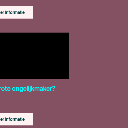
er informatie
rote ongelijkmaker?
er informatie