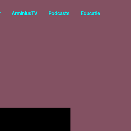
r
ArminiusTV
Podcasts
Educatie
Contact
Team
Programmamakers
Nieuwsbrief