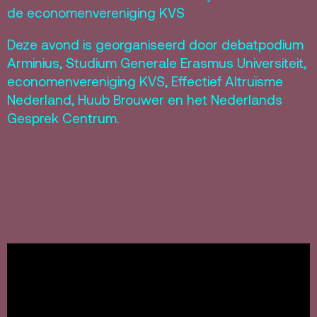
de economenvereniging KVS
Deze avond is georganiseerd door debatpodium
Arminius, Studium Generale Erasmus Universiteit,
economenvereniging KVS, Effectief Altruïsme
Nederland, Huub Brouwer en het Nederlands
Gesprek Centrum.