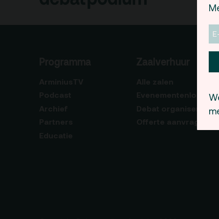
Me
De Kerktuin
Adr
pa
Kaa
Programma
Zaalverhuur
Fac
toe
ArminiusTV
Alle zalen
Hui
Podcast
Evenementenlocatie
We
Archief
Debat organiseren
me
Partners
Offerte aanvragen
Educatie