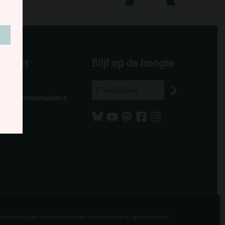
Team
Programmamakers
Blijf op de hoogte
ontact
Nieuwsbrief
eam
rogrammamakers
en cookies om onze website en onze service te optimaliseren.