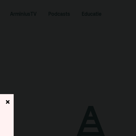
ArminiusTV
Podcasts
Educatie
Zoeken
×
Contact