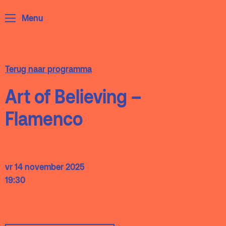
ArminiusTV
Menu
Podcast
Archief
Partners
Terug naar programma
Educatie
Art of Believing –
Flamenco
Zaalverhuur
Zoeken
Alle zalen
Evenementenlocatie
vr 14 november 2025
19:30
Debat organiseren
Offerte aanvragen