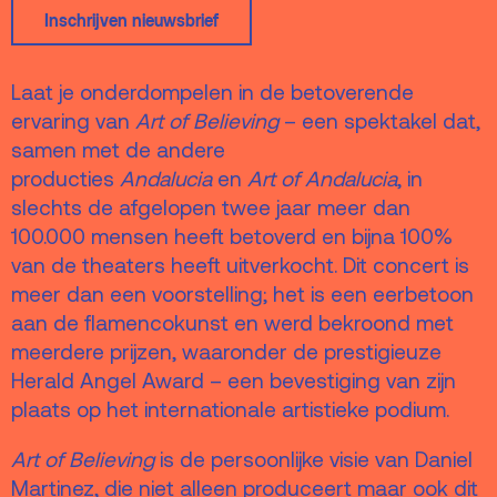
Terras
Plan je bezoek
Inschrijven nieuwsbrief
De Kerktuin
Adres, route en
Laat je onderdompelen in de betoverende
parkeren
ervaring van
Art of Believing
– een spektakel dat,
Kaartverkoopinfo
samen met de andere
producties
Andalucia
en
Art of Andalucia
, in
Faciliteiten &
slechts de afgelopen twee jaar meer dan
toegankelijkheid
100.000 mensen heeft betoverd en bijna 100%
Huisregels
van de theaters heeft uitverkocht. Dit concert is
meer dan een voorstelling; het is een eerbetoon
Over
aan de flamencokunst en werd bekroond met
meerdere prijzen, waaronder de prestigieuze
Debatpodium
Herald Angel Award – een bevestiging van zijn
Arminius
plaats op het internationale artistieke podium.
Gebouw & historie
Art of Believing
is de persoonlijke visie van Daniel
Martinez, die niet alleen produceert maar ook dit