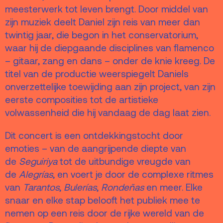
Vacatures
meesterwerk tot leven brengt. Door middel van
Privacy
zijn muziek deelt Daniel zijn reis van meer dan
twintig jaar, die begon in het conservatorium,
ANBI
waar hij de diepgaande disciplines van flamenco
Pers & Logo’s
– gitaar, zang en dans – onder de knie kreeg. De
titel van de productie weerspiegelt Daniels
Raad van Toezicht
onverzettelijke toewijding aan zijn project, van zijn
eerste composities tot de artistieke
Contact
volwassenheid die hij vandaag de dag laat zien.
Dit concert is een ontdekkingstocht door
Team
emoties – van de aangrijpende diepte van
Programmamakers
de
Seguiriya
tot de uitbundige vreugde van
Nieuwsbrief
de
Alegrías
, en voert je door de complexe ritmes
van
Tarantos
,
Bulerías
,
Rondeñ
as
en meer. Elke
snaar en elke stap belooft het publiek mee te
nemen op een reis door de rijke wereld van de