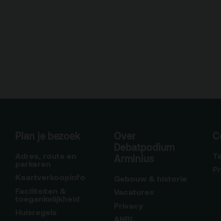
Plan je bezoek
Over
C
Debatpodium
Adres, route en
T
Arminius
parkeren
P
Kaartverkoopinfo
Gebouw & historie
Faciliteiten &
Vacatures
toegankelijkheid
Privacy
Huisregels
ANBI