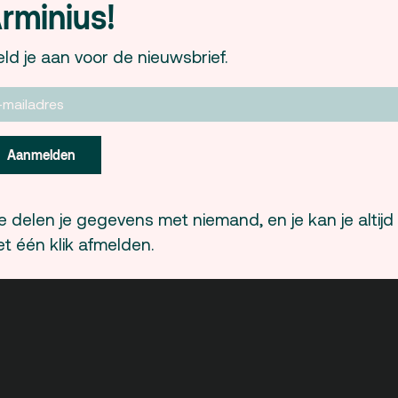
Woensdag 31 mei
: Ervaringen van Arabis
rminius!
hoe gemakkelijk is het om in Europa te we
filmmaker?
ld je aan voor de nieuwsbrief.
Donderdag 1 juni
: Cinema en het Israëlisch
Vrijdag 2 juni
: Films voor hervormingen: n
Khemir en Omar Amiralay
Aanmelden
Zaterdag 3 juni
: Moslims in focus: Weste
Oosten kwesties.
 delen je gegevens met niemand, en je kan je altijd
Aanvang telkens om 11.00 uur in de ochten
t één klik afmelden.
informatie op
www.arabfilmfestival.nl