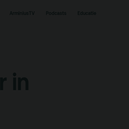
Zoeken
ArminiusTV
Podcasts
Educatie
r in
Contact
Team