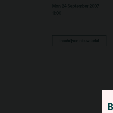
pa
Mon 24 September 2007
Kaa
11:00
Fac
toe
Hui
Inschrijven nieuwsbrief
B