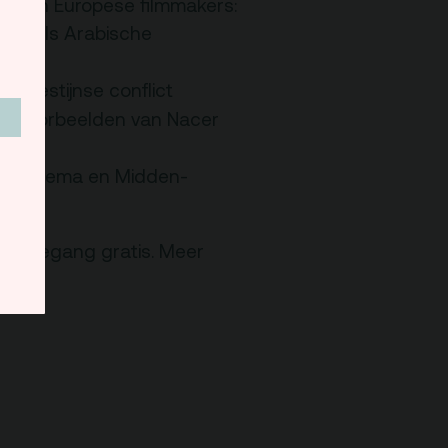
che en Europese filmmakers:
rken als Arabische
-Palestijnse conflict
aar voorbeelden van Nacer
rse cinema en Midden-
d, toegang gratis. Meer