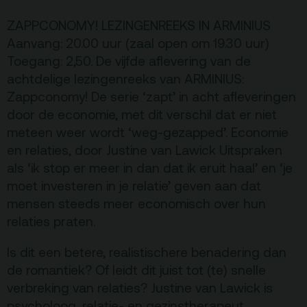
ZAPPCONOMY! LEZINGENREEKS IN ARMINIUS
Terras
Plan je bezoek
Aanvang: 20.00 uur (zaal open om 19.30 uur)
Toegang: 2,50. De vijfde aflevering van de
De Kerktuin
Adres, route en
achtdelige lezingenreeks van ARMINIUS:
parkeren
Zappconomy! De serie ‘zapt’ in acht afleveringen
door de economie, met dit verschil dat er niet
Kaartverkoopinfo
meteen weer wordt ‘weg-gezapped’. Economie
Faciliteiten &
en relaties, door Justine van Lawick Uitspraken
toegankelijkheid
als ‘ik stop er meer in dan dat ik eruit haal’ en ‘je
Huisregels
moet investeren in je relatie’ geven aan dat
mensen steeds meer economisch over hun
relaties praten.
Over
Debatpodium
Is dit een betere, realistischere benadering dan
Arminius
de romantiek? Of leidt dit juist tot (te) snelle
verbreking van relaties? Justine van Lawick is
psycholoog, relatie- en gezinstherapeut.