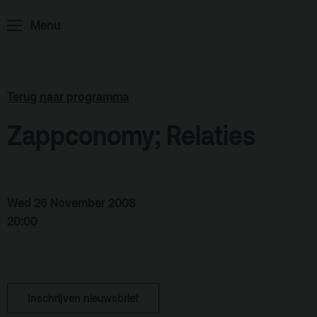
Home
Programma
Menu
ArminiusTV
Podcast
Archief
Terug naar programma
Partners
Zappconomy; Relaties
Educatie
Zaalverhuur
Zoeken
Wed 26 November 2008
20:00
Alle zalen
Evenementenlocatie
Debat organiseren
Inschrijven nieuwsbrief
Offerte aanvragen