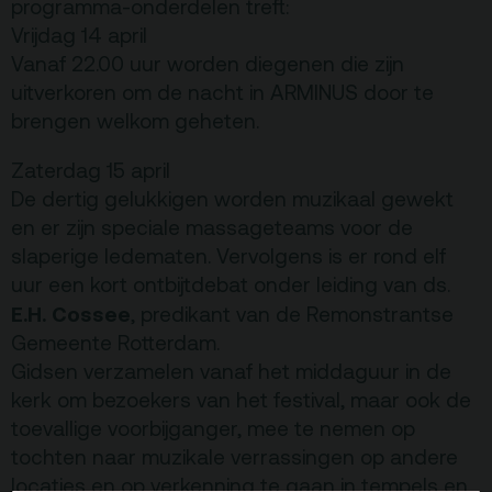
programma-onderdelen treft:
Vrijdag 14 april
Vanaf 22.00 uur worden diegenen die zijn
uitverkoren om de nacht in ARMINUS door te
brengen welkom geheten.
Zaterdag 15 april
De dertig gelukkigen worden muzikaal gewekt
en er zijn speciale massageteams voor de
slaperige ledematen. Vervolgens is er rond elf
uur een kort ontbijtdebat onder leiding van ds.
E.H. Cossee
, predikant van de Remonstrantse
Gemeente Rotterdam.
Gidsen verzamelen vanaf het middaguur in de
kerk om bezoekers van het festival, maar ook de
toevallige voorbijganger, mee te nemen op
tochten naar muzikale verrassingen op andere
locaties en op verkenning te gaan in tempels en