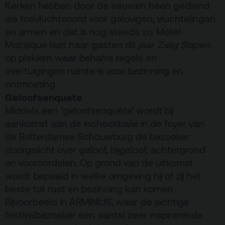
Kerken hebben door de eeuwen heen gediend
ANBI
als toevluchtsoord voor gelovigen, vluchtelingen
en armen en dat is nog steeds zo. Motel
Pers & Logo’s
Mozaïque laat haar gasten dit jaar
Zalig Slapen
Raad van Toezicht
op plekken waar behalve regels en
overtuigingen ruimte is voor bezinning en
ontmoeting.
Contact
Geloofsenquete
Middels een ‘geloofsenquête’ wordt bij
Team
aankomst aan de incheckbalie in de foyer van
Programmamakers
de Rotterdamse Schouwburg de bezoeker
doorgelicht over geloof, bijgeloof, achtergrond
Nieuwsbrief
en vooroordelen. Op grond van de uitkomst
wordt bepaald in welke omgeving hij of zij het
beste tot rust en bezinning kan komen.
Bijvoorbeeld in ARMINIUS, waar de jachtige
festivalbezoeker een aantal zeer inspirerende