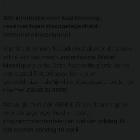
De Kerktuin
Adres, route en
parkeren
Alle informatie over kaartverkoop,
reserveringen slaapgelegenheid:
Kaartverkoopinfo
www.motelmozaique.nl
Faciliteiten &
toegankelijkheid
Van 13 tot en met 16 april vindt alweer de zesde
Motel
Huisregels
editie van het meerkunstenfestival
Mozaïque
plaats. Deze Paaseditie participeren
een aantal Rotterdamse kerken en
Over
gebedshuizen als tijdelijke slaapplaats, onder de
Debatpodium
ZALIG SLAPEN
noemer
.
Arminius
Natuurlijk stelt ook ARMINIUS zijn deuren open
voor slaapgelegenheid en extra
Gebouw & historie
vrijdag 14
programmaonderdelen en wel van
Vacatures
tot en met zondag 16 april
.
Privacy