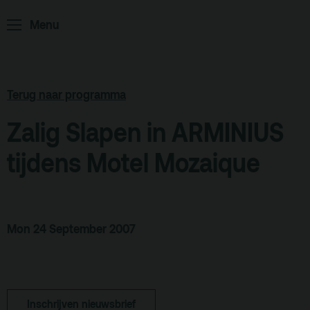
Podcast
Menu
Archief
Partners
Educatie
Terug naar programma
Zalig Slapen in ARMINIUS
Zaalverhuur
Zoeken
tijdens Motel Mozaique
Alle zalen
Evenementenlocatie
Debat organiseren
Mon 24 September 2007
Offerte aanvragen
Terras
Plan je bezoek
Inschrijven nieuwsbrief