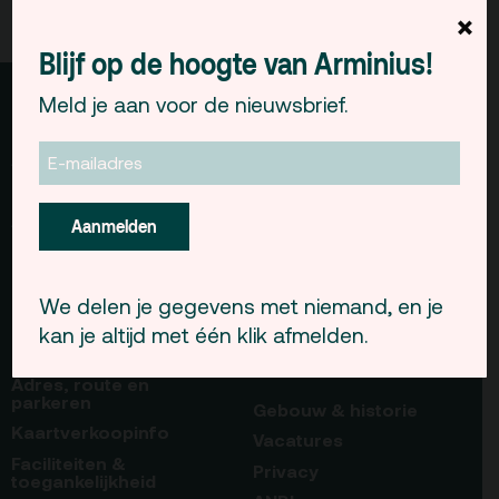
Debat organiseren
×
Offerte aanvragen
Blijf op de hoogte van Arminius!
Meld je aan voor de nieuwsbrief.
Programma
Zaalverhuur
Terras
Plan je bezoek
ArminiusTV
Alle zalen
De Kerktuin
Adres, route en
Podcast
Evenementenlocatie
parkeren
Archief
Debat organiseren
Aanmelden
Kaartverkoopinfo
Partners
Offerte aanvragen
Educatie
Faciliteiten &
We delen je gegevens met niemand, en je
toegankelijkheid
Plan je bezoek
Over Debatpodium
kan je altijd met één klik afmelden.
Huisregels
Arminius
Adres, route en
parkeren
Gebouw & historie
Over
Kaartverkoopinfo
Vacatures
Debatpodium
Faciliteiten &
Privacy
toegankelijkheid