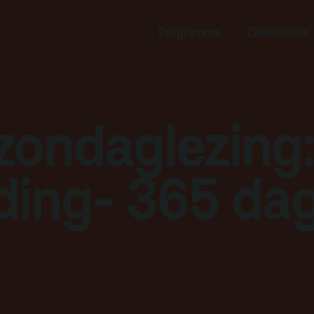
rogramma
Zaalverhuur
Programma
Zaalverhuur
miniusTV
Alle zalen
dcast
Evenementenlocatie
hief
Debat organiseren
zondaglezing:
tners
Offerte aanvragen
ucatie
 ding- 365 da
an je bezoek
Over
Debatpodium
es, route en
Arminius
rkeren