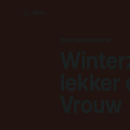
Home
P
Menu
Ar
Po
Terug naar programma
Arc
Winter
Par
Ed
lekker
Vrouw
Terras
Pl
De Kerktuin
Adr
pa