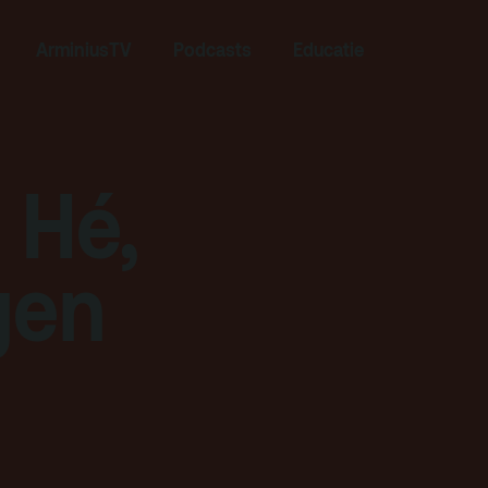
Zoeken
ArminiusTV
Podcasts
Educatie
 Hé,
gen
Contact
Team
Programmamakers