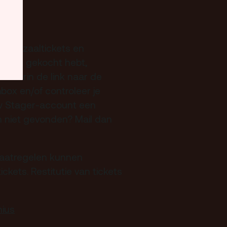
ten: zaaltickets en
 ticket gekocht hebt,
 daarin de link naar de
box en/of controleer je
uw Stager-account een
h niet gevonden? Mail dan
aatregelen kunnen
ckets. Restitutie van tickets
nius