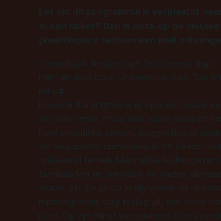
rtverkoopinfo
Gebouw & historie
Let op: dit programma is verplaatst naa
iliteiten &
al een ticket? Dan is deze op de nieuw
Vacatures
gankelijkheid
(kaartkopers hebben een mail ontvange
Privacy
sregels
Vondelpark Amsterdam Onbekende man: ‘Hé,
ANBI
hem en loop door. Onbekende man: ‘Ga je m
Pers & Logo’s
rotwijf.’
Raad van Toezicht
Naeeda Aurangzeb is al bijna een halve e
tevreden mee, maar met name mannen he
heel specifieke ideeën, suggesties of advi
tot ongepaste opmerkingen en blikken: het
onbekend terrein. Mannelijke leidinggevend
familieleden en vrienden, ze weten allemaa
vrouw-zijn. En zo ga je als vrouw van micr
microagressie, dag in dag uit, het leven do
rond. Op zijn minst vermoeiend. Soms rond