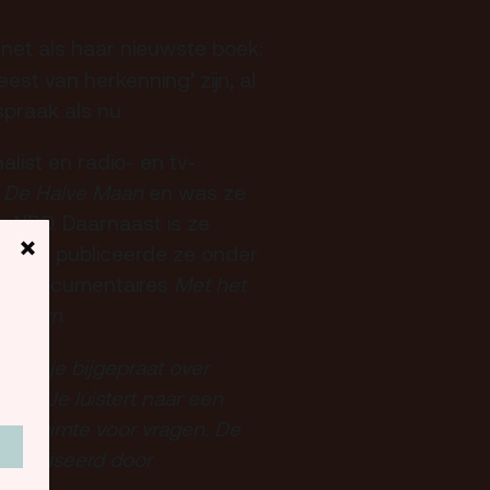
net als haar nieuwste boek:
eest van herkenning’ zijn, al
spraak als nu.
alist en radio- en tv-
e
De Halve Maan
en was ze
de NPO. Daarnaast is ze
×
Eerder publiceerde ze onder
 de documentaires
Met het
hlehem
.
ord je bijgepraat over
ing. Je luistert naar een
 er ruimte voor vragen. De
organiseerd door