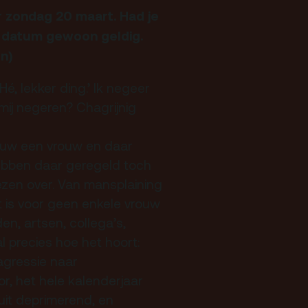
r zondag 20 maart. Had je
e datum gewoon geldig.
Nieuwsbrief
n)
 lekker ding.’ Ik negeer
ij negeren? Chagrijnig
euw een vrouw en daar
bben daar geregeld toch
ezen over. Van mansplaining
 is voor geen enkele vrouw
en, artsen, collega’s,
l precies hoe het hoort:
oagressie naar
or, het hele kalenderjaar
uit deprimerend, en