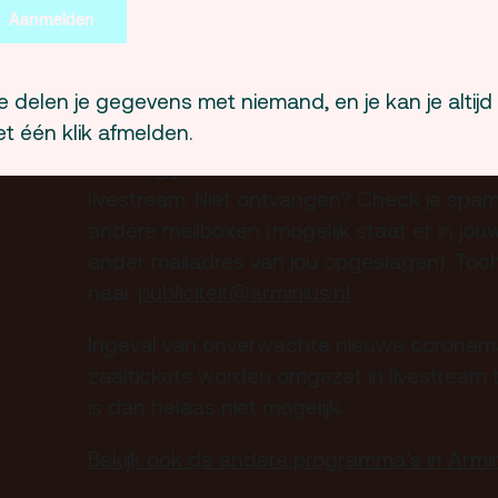
debatpodium Arminius.
Aanmelden
Let op:
livestream tickets
 delen je gegevens met niemand, en je kan je altijd
Er zijn voor deze middag twee soorten kaar
t één klik afmelden.
livestream tickets. Nadat je een livestream
ontvang je automatisch een ticket-mail met
livestream. Niet ontvangen? Check je spam
andere mailboxen (mogelijk staat er in jo
ander mailadres van jou opgeslagen). Toc
naar
publiciteit@arminius.nl
.
Ingeval van onverwachte nieuwe coronam
zaaltickets worden omgezet in livestream ti
is dan helaas niet mogelijk.
Bekijk ook de andere programma’s in Armi