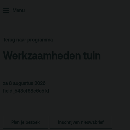
Home
Programma
Menu
ArminiusTV
Podcast
Terug naar programma
Archief
Werkzaamheden tuin
Partners
Educatie
za 8 augustus 2026
Zaalverhuur
Zoeken
field_543cf68e6c5fd
Alle zalen
Evenementenlocatie
Plan je bezoek
Inschrijven nieuwsbrief
Debat organiseren