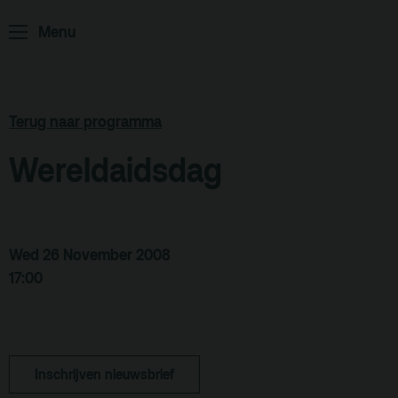
Home
Programma
Menu
ArminiusTV
Podcast
Archief
Terug naar programma
Partners
Wereldaidsdag
Educatie
Zaalverhuur
Zoeken
Wed 26 November 2008
17:00
Alle zalen
Evenementenlocatie
Debat organiseren
Inschrijven nieuwsbrief
Offerte aanvragen