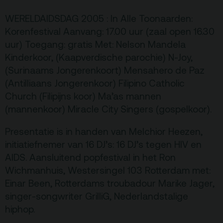
WERELDAIDSDAG 2005 : In Alle Toonaarden:
Terras
Plan je bezoek
Korenfestival Aanvang: 17.00 uur (zaal open 16.30
uur) Toegang: gratis Met: Nelson Mandela
De Kerktuin
Adres, route en
Kinderkoor, (Kaapverdische parochie) N-Joy,
parkeren
(Surinaams Jongerenkoort) Mensahero de Paz
(Antilliaans Jongerenkoor) Filipino Catholic
Kaartverkoopinfo
Church (Filipijns koor) Ma’as mannen
Faciliteiten &
(mannenkoor) Miracle City Singers (gospelkoor).
toegankelijkheid
Presentatie is in handen van Melchior Heezen,
Huisregels
initiatiefnemer van 16 DJ’s: 16 DJ’s tegen HIV en
AIDS. Aansluitend popfestival in het Ron
Over
Wichmanhuis, Westersingel 103 Rotterdam met:
Debatpodium
Einar Been, Rotterdams troubadour Marike Jager,
Arminius
singer-songwriter GrilliG, Nederlandstalige
hiphop.