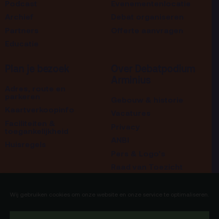
Podcast
Evenementenlocatie
Archief
Debat organiseren
Partners
Offerte aanvragen
Educatie
Plan je bezoek
Over Debatpodium
Arminius
Adres, route en
parkeren
Gebouw & historie
Kaartverkoopinfo
Vacatures
Faciliteiten &
Privacy
toegankelijkheid
ANBI
Huisregels
Pers & Logo’s
Raad van Toezicht
Blijf op de hoogte
Contact
Wij gebruiken cookies om onze website en onze service te optimaliseren.
Team