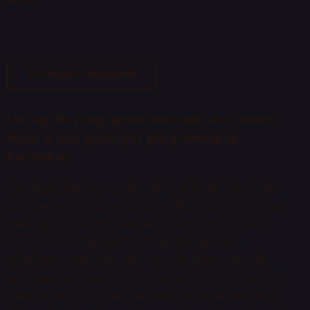
Terras
Plan je bezoek
De Kerktuin
Adres, route en
parkeren
Inschrijven nieuwsbrief
Kaartverkoopinfo
Let op: dit programma bestaat uit 2 delen
Faciliteiten &
toegankelijkheid
maar is ook goed per programma te
bezoeken
Huisregels
Centrale banken zoals de Fed in de VS of de
Over
Europese Centrale Bank (ECB) zijn van cruciaal
belang in crisistijd. Net als tijdens de crisis in
Debatpodium
2007/2008, zijn de centrale banken de
Arminius
afgelopen periode niet weg te slaan van de
voorpagina’s van onze kranten en journaals. Zij
Gebouw & historie
hebben in 2008 de wereldeconomie van een