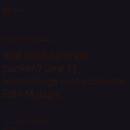
ArminiusTV
Menu
Podcast
Archief
Terug naar programma
Partners
Educatie
Wat doen centrale
banken? Deel 1 |
Zaalverhuur
Zoeken
Hoorcollege met econoom
Alle zalen
Edin Mujagić
Evenementenlocatie
Debat organiseren
Offerte aanvragen
di 1 september 2020
20:00