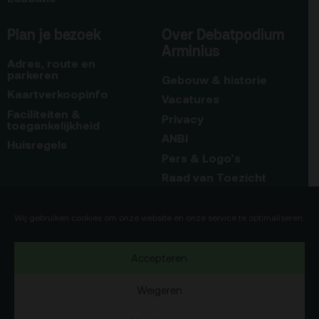
Plan je bezoek
Over Debatpodium
Arminius
Adres, route en
parkeren
Gebouw & historie
Kaartverkoopinfo
Vacatures
Faciliteiten &
Privacy
toegankelijkheid
ANBI
Huisregels
Pers & Logo’s
Raad van Toezicht
Blijf op de hoogte
Contact
Wij gebruiken cookies om onze website en onze service te optimaliseren.
Team
Accepteren
Programmamakers
Weigeren