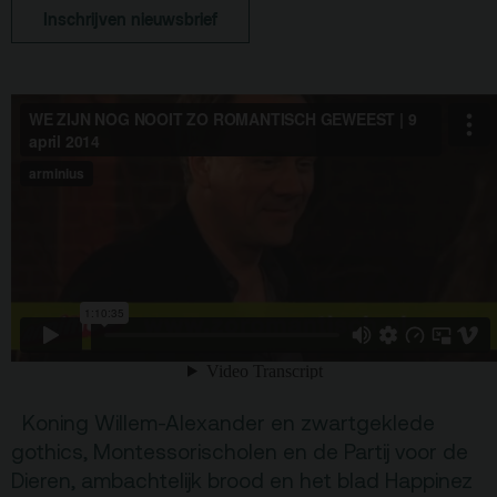
Inschrijven nieuwsbrief
Terras
Plan je bezoek
De Kerktuin
Adres, route en
parkeren
Kaartverkoopinfo
Faciliteiten &
toegankelijkheid
Huisregels
Over
Debatpodium
Arminius
Koning Willem-Alexander en zwartgeklede
gothics, Montessorischolen en de Partij voor de
Gebouw & historie
Dieren, ambachtelijk brood en het blad Happinez