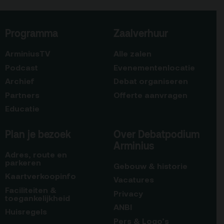
Programma
Zaalverhuur
ArminiusTV
Alle zalen
Podcast
Evenementenlocatie
Archief
Debat organiseren
Partners
Offerte aanvragen
Educatie
Plan je bezoek
Over Debatpodium
Arminius
Adres, route en
parkeren
Gebouw & historie
Kaartverkoopinfo
Vacatures
Faciliteiten &
Privacy
toegankelijkheid
ANBI
Huisregels
Pers & Logo’s