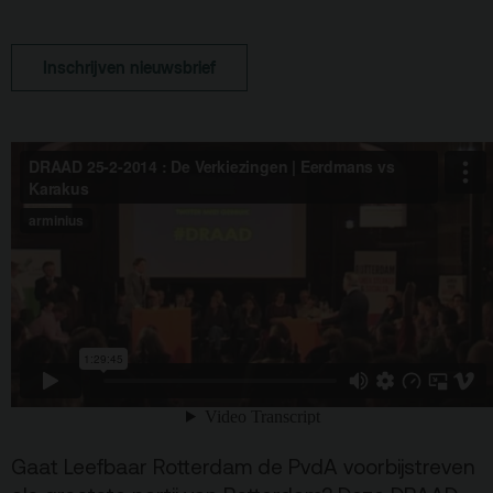
Terras
Plan je bezoek
Inschrijven nieuwsbrief
De Kerktuin
Adres, route en
parkeren
Kaartverkoopinfo
Faciliteiten &
toegankelijkheid
Huisregels
Over
Debatpodium
Arminius
Gaat Leefbaar Rotterdam de PvdA voorbijstreven
Gebouw & historie