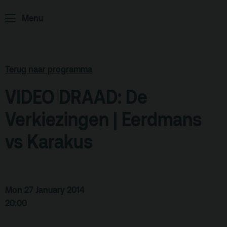
Menu
ArminiusTV
Podcast
Archief
Terug naar programma
Partners
VIDEO DRAAD: De
Educatie
Verkiezingen | Eerdmans
Zaalverhuur
Zoeken
vs Karakus
Alle zalen
Evenementenlocatie
Mon 27 January 2014
Debat organiseren
20:00
Offerte aanvragen