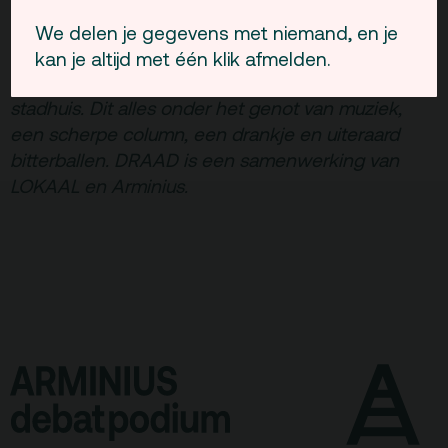
Elke laatste dinsdag van de maand wordt u
bijgepraat over de politieke actualiteit, ontmoet u
We delen je gegevens met niemand, en je
Rotterdamse politici en hoort u het laatste nieuws
kan je altijd met één klik afmelden.
uit de wandelgangen en achterkamertjes van het
stadhuis. Dit alles onder het genot van muziek,
een scherpe column, een drankje en uiteraard
bitterballen. DRAAD is een samenwerking van
LOKAAL en Arminius.