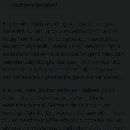
Terras
Plan je bezoek
Inschrijven nieuwsbrief
De Kerktuin
Adres, route en
Het is misschien wel de gevaarlijkste drug van
parkeren
deze tijd: suiker. Terwijl de overheid zich actief
bezig houdt met het terugdringen van tabaks-
Kaartverkoopinfo
en alcoholgebruik, neemt de suikerconsumptie
Faciliteiten &
Aart Jan
de laatste decennia sterk toe.
Volgens
toegankelijkheid
van der Lelij
, hoogleraar aan het Erasmus MC,
Huisregels
leidt dat tot het grootste gezondheidsgevaar
van dit moment: grootschalige suikerverslaving.
Over
Niet vet, maar de behoefte aan suikers zorgt
Debatpodium
voor het probleem van overgewicht in de
Arminius
westerse wereld. Mensen die te dik zijn, zo
betoogt Van der Lelij, kunnen we zien als junkies.
Suiker heeft hetzelfde effect op onze hersenen
Gebouw & historie
als andere verslavende middelen. Diëten of meer