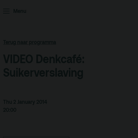
ArminiusTV
Menu
Podcast
Archief
Partners
Terug naar programma
Educatie
VIDEO Denkcafé:
Suikerverslaving
Zaalverhuur
Zoeken
Alle zalen
Evenementenlocatie
Thu 2 January 2014
20:00
Debat organiseren
Offerte aanvragen