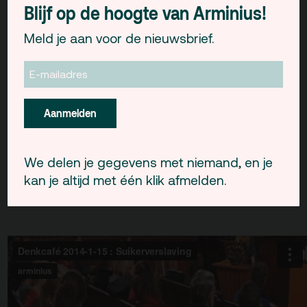
column van culinair journalist voor het
Blijf op de hoogte van Arminius!
Hiske Versprille
Parool
Meld je aan voor de nieuwsbrief.
Geert
gespreksleiding is in handen van
Maarse
Na afloop borrel en muziek van
Club
le
Pop
!
Aanmelden
Het Denkcafé is een maandelijkse samenwerking
van Arminius en SG Erasmus. Het debat is
We delen je gegevens met niemand, en je
hieronder terug te zien.
kan je altijd met één klik afmelden.