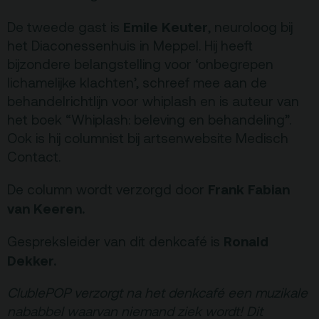
Vacatures
Emile Keuter
De tweede gast is
, neuroloog bij
Privacy
het Diaconessenhuis in Meppel. Hij heeft
ANBI
bijzondere belangstelling voor ‘onbegrepen
lichamelijke klachten’, schreef mee aan de
Pers & Logo’s
behandelrichtlijn voor whiplash en is auteur van
Raad van Toezicht
het boek “Whiplash: beleving en behandeling”.
Ook is hij columnist bij artsenwebsite Medisch
Contact
Contact.
Frank Fabian
De column wordt verzorgd door
Team
van Keeren.
Programmamakers
Ronald
Gespreksleider van dit denkcafé is
Nieuwsbrief
Dekker.
ClublePOP verzorgt na het denkcafé een muzikale
nababbel waarvan niemand ziek wordt! Dit