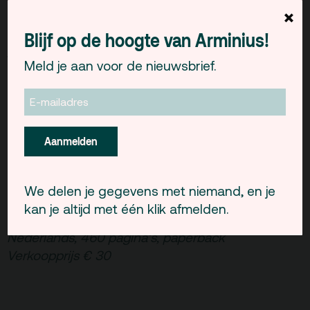
Denkcafé is een samenwerking van Arminius en
×
Studium Generale EUR.
Blijf op de hoogte van Arminius!
Woensdag 19 september 2012 | 20u | entree
Meld je aan voor de nieuwsbrief.
€ 5 | Rotterdampas en studenten gratis
Dwaalwegen in de geneeskunde door Cees
Renckens.
Aanmelden
Over alternatieve geneeswijzen, modeziekten en
kwakzalverij.
Uitgeverij Bert Bakker
We delen je gegevens met niemand, en je
ISBN 90-351-2655-6
kan je altijd met één klik afmelden.
Eerste druk 2004
Nederlands, 460 pagina’s, paperback
Verkoopprijs € 30