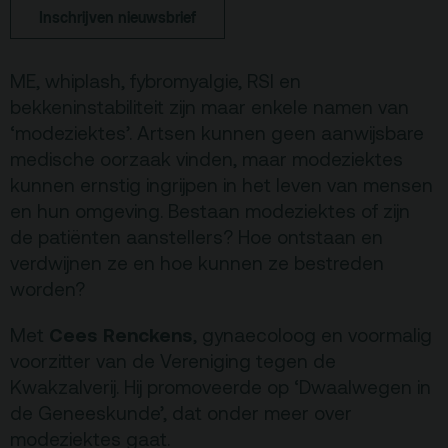
Terras
Plan je bezoek
Inschrijven nieuwsbrief
De Kerktuin
Adres, route en
ME, whiplash, fybromyalgie, RSI en
parkeren
bekkeninstabiliteit zijn maar enkele namen van
Kaartverkoopinfo
‘modeziektes’. Artsen kunnen geen aanwijsbare
medische oorzaak vinden, maar modeziektes
Faciliteiten &
kunnen ernstig ingrijpen in het leven van mensen
toegankelijkheid
en hun omgeving. Bestaan modeziektes of zijn
Huisregels
de patiënten aanstellers? Hoe ontstaan en
verdwijnen ze en hoe kunnen ze bestreden
Over
worden?
Debatpodium
Cees Renckens
Met
, gynaecoloog en voormalig
Arminius
voorzitter van de Vereniging tegen de
Kwakzalverij. Hij promoveerde op ‘Dwaalwegen in
Gebouw & historie
de Geneeskunde’, dat onder meer over
modeziektes gaat.