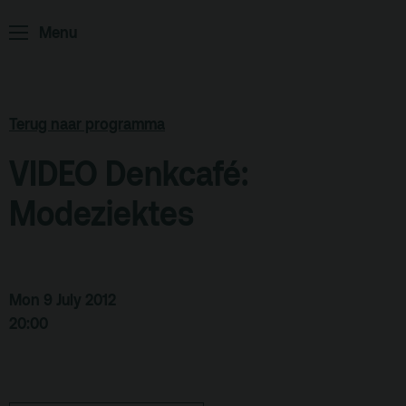
ArminiusTV
Menu
Podcast
Archief
Partners
Terug naar programma
Educatie
VIDEO Denkcafé:
Modeziektes
Zaalverhuur
Zoeken
Alle zalen
Evenementenlocatie
Mon 9 July 2012
20:00
Debat organiseren
Offerte aanvragen