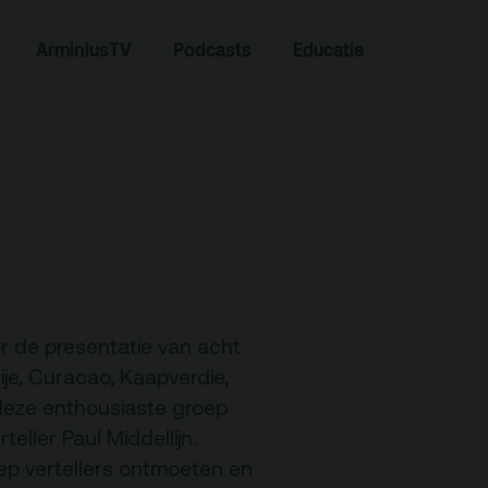
ArminiusTV
Podcasts
Educatie
Zoeken
or de presentatie van acht
kije, Curacao, Kaapverdie,
 deze enthousiaste groep
Contact
ller Paul Middellijn.
ep vertellers ontmoeten en