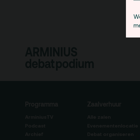
We
me
Programma
Zaalverhuur
ArminiusTV
Alle zalen
Podcast
Evenementenlocatie
Archief
Debat organiseren