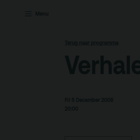
Menu
Home
P
Ar
Terug naar programma
Po
Verhal
Arc
Par
Ed
Fri 5 December 2008
20:00
Terras
Pl