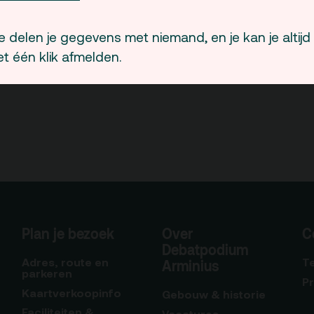
 delen je gegevens met niemand, en je kan je altijd
t één klik afmelden.
Plan je bezoek
Over
C
Debatpodium
Adres, route en
T
Arminius
parkeren
P
Kaartverkoopinfo
Gebouw & historie
Faciliteiten &
Vacatures