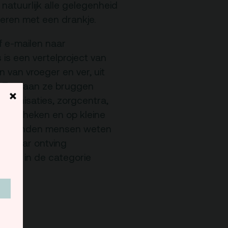
Team
 natuurlijk alle gelegenheid
Programmamakers
ieren met een drankje.
f e-mailen naar
is een vertelproject van
Nieuwsbrief
n van vroeger en ver, uit
. Zo slaan ze bruggen
×
organisaties, zorgcentra,
bibliotheken en op kleine
l duizenden mensen weten
ig jaar ontving
sprijs in de categorie