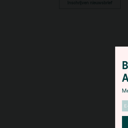
De Kerktuin
Adr
Inschrijven nieuwsbrief
pa
Kaa
Fac
toe
Hui
B
A
Me