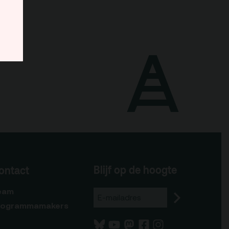
Blijf op de hoogte
ontact
eam
rogrammamakers