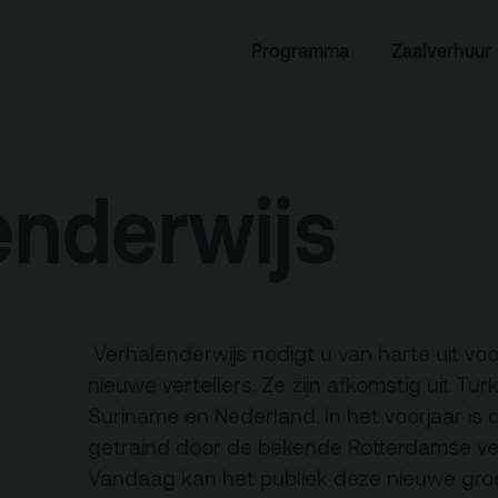
Programma
Zaalverhuur
rogramma
Zaalverhuur
miniusTV
Alle zalen
dcast
Evenementenlocatie
enderwijs
hief
Debat organiseren
tners
Offerte aanvragen
ucatie
Verhalenderwijs nodigt u van harte uit vo
nieuwe vertellers. Ze zijn afkomstig uit Tur
Suriname en Nederland. In het voorjaar is
an je bezoek
Over
getraind door de bekende Rotterdamse verte
Debatpodium
Vandaag kan het publiek deze nieuwe gro