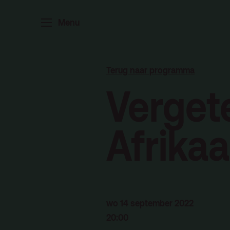
Home
P
Menu
Ar
Po
Terug naar programma
Arc
Vergete
Par
Ed
Afrika
Terras
Pl
wo 14 september 2022
20:00
De Kerktuin
Adr
pa