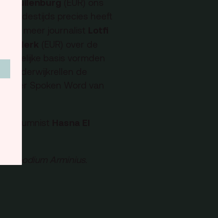
 Schuilenburg
(EUR) ons
zich destijds precies heeft
Lotfi
nder meer journalist
nne Klerk
(EUR) over de
teindelijke basis vormden
kaanderwijkrellen de
ok is er Spoken Word van
Hasna El
 en columnist
ebatpodium Arminius.