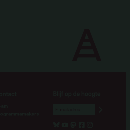
Blijf op de hoogte
ontact
eam
rogrammamakers