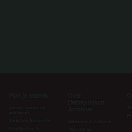
Plan je bezoek
Over
C
Debatpodium
Adres, route en
T
Arminius
parkeren
P
Kaartverkoopinfo
Gebouw & historie
Faciliteiten &
Vacatures