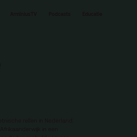
Zoeken
ArminiusTV
Podcasts
Educatie
e
Contact
tnische rellen in Nederland.
 Afrikaanderwijk in een
Team