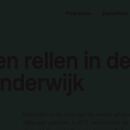
rogramma
Zaalverhuur
Programma
Zaalverhuur
miniusTV
Alle zalen
dcast
Evenementenlocatie
hief
Debat organiseren
n rellen in d
tners
Offerte aanvragen
ucatie
anderwijk
an je bezoek
Over
Rotterdam is de stad van de eerste grote e
Debatpodium
Vijftig jaar geleden, in 1972, veranderde de
es, route en
Arminius
rkeren