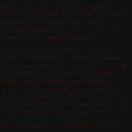
Vacatures
In de afgelopen decennia is het denken over
Privacy
zelfdoding sterk veranderd: steeds meer wordt
het leven gezien als iets wat aan jezelf
ANBI
toebehoort. Maar waar ligt de grens? En hoe
Pers & Logo’s
moeten we met zelfmoord omgaan?
Raad van Toezicht
Thomas Macho beschrijft in
Van wie is jouw
leven?
zelfdoding in al zijn facetten en vormen,
Contact
van Russisch roulette tot zelfmoordterrorisme. Hij
laat zien hóe de maatschappij omgaat met
Team
zelfmoord in films, boeken, wetenschap en
politiek. Macho wordt online via een groot
Programmamakers
beeldscherm geïnterviewd over zijn boek en zal
Nieuwsbrief
in gesprek gaan met experts Derek de Beurs en
Saskia Mérelle die live aanwezig zijn in Arminius.
Gespreksleiding: Marianne Vorthoren. Let op: