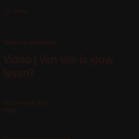
ArminiusTV
Menu
Podcast
Archief
Partners
Terug naar programma
Educatie
Video | Van wie is jouw
leven?
Zaalverhuur
Zoeken
Alle zalen
Evenementenlocatie
do 22 oktober 2020
20:00
Debat organiseren
Offerte aanvragen