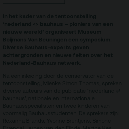
Terras
Plan je bezoek
In het kader van de tentoonstelling
‘nederland <> bauhaus – pioniers van een
De Kerktuin
Adres, route en
nieuwe wereld’ organiseert Museum
parkeren
Boijmans Van Beuningen een symposium.
Diverse Bauhaus-experts geven
Kaartverkoopinfo
achtergronden en nieuwe feiten over het
Faciliteiten &
Nederland-Bauhaus netwerk.
toegankelijkheid
Na een inleiding door de conservator van de
Huisregels
tentoonstelling, Mienke Simon Thomas, spreken
diverse auteurs van de publicatie ‘nederland ⇄
Over
bauhaus’, nationale en internationale
Debatpodium
Bauhausspecialisten en twee kinderen van
Arminius
voormalig Bauhausstudenten. De sprekers zijn:
Roxanna Brands, Yvonne Brentjens, Simone
Divendal, Jeroen van den Eijnde, Marthe Kes,