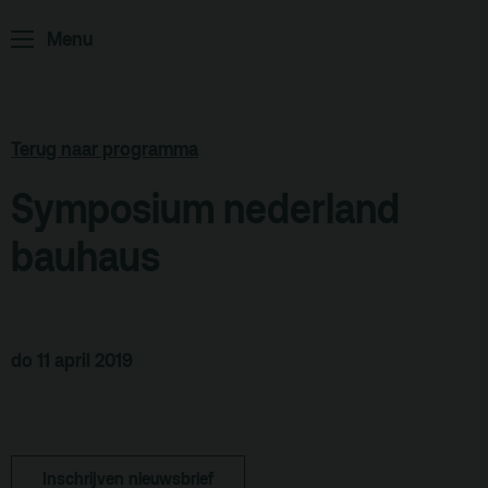
Menu
ArminiusTV
Podcast
Archief
Terug naar programma
Partners
Symposium nederland
Educatie
bauhaus
Zaalverhuur
Zoeken
Alle zalen
do 11 april 2019
Evenementenlocatie
Debat organiseren
Offerte aanvragen
Inschrijven nieuwsbrief