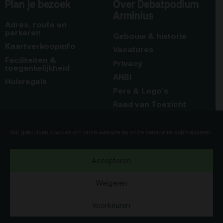
Plan je bezoek
Over Debatpodium
Arminius
Adres, route en
parkeren
Gebouw & historie
Kaartverkoopinfo
Vacatures
Faciliteiten &
Privacy
toegankelijkheid
ANBI
Huisregels
Pers & Logo’s
Raad van Toezicht
Blijf op de hoogte
Contact
Wij gebruiken cookies om onze website en onze service te optimaliseren.
Team
Accepteren
Programmamakers
Weigeren
Voorkeuren
Copyright Debatpodium Arminius 2020