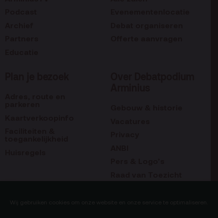
Podcast
Evenementenlocatie
Archief
Debat organiseren
Partners
Offerte aanvragen
Educatie
Plan je bezoek
Over Debatpodium
Arminius
Adres, route en
parkeren
Gebouw & historie
Kaartverkoopinfo
Vacatures
Faciliteiten &
Privacy
toegankelijkheid
ANBI
Huisregels
Pers & Logo’s
Raad van Toezicht
Blijf op de hoogte
Contact
Wij gebruiken cookies om onze website en onze service te optimaliseren.