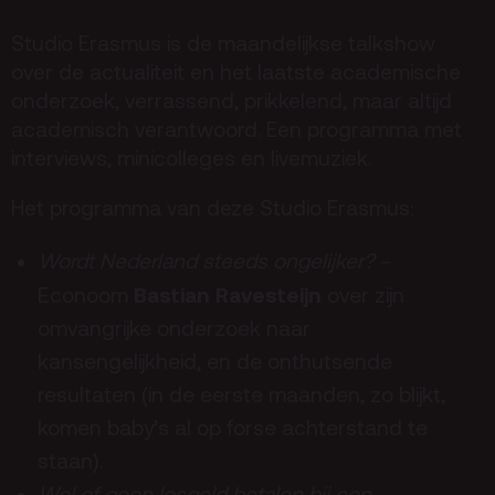
Terras
Plan je bezoek
Studio Erasmus is de maandelijkse talkshow
over de actualiteit en het laatste academische
De Kerktuin
Adres, route en
onderzoek, verrassend, prikkelend, maar altijd
parkeren
academisch verantwoord. Een programma met
Kaartverkoopinfo
interviews, minicolleges en livemuziek.
Faciliteiten &
Het programma van deze Studio Erasmus:
toegankelijkheid
Huisregels
Wordt Nederland steeds ongelijker?
–
Bastian Ravesteijn
Econoom
over zijn
Over
omvangrijke onderzoek naar
Debatpodium
kansengelijkheid, en de onthutsende
resultaten (in de eerste maanden, zo blijkt,
Arminius
komen baby’s al op
forse achterstand
te
staan).
Gebouw & historie
Wel of geen losgeld betalen bij een