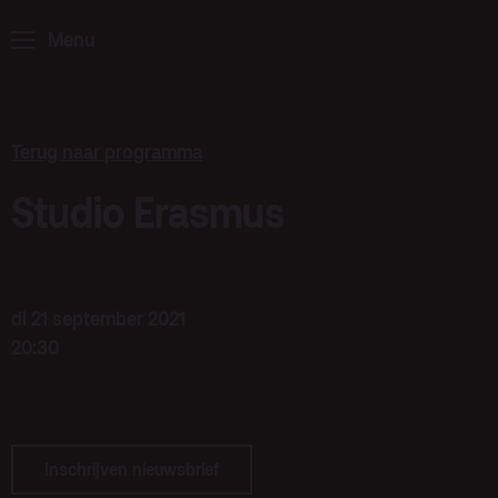
ArminiusTV
Menu
Podcast
Archief
Terug naar programma
Partners
Educatie
Studio Erasmus
Zaalverhuur
Zoeken
di 21 september 2021
Alle zalen
20:30
Evenementenlocatie
Debat organiseren
Offerte aanvragen
Inschrijven nieuwsbrief