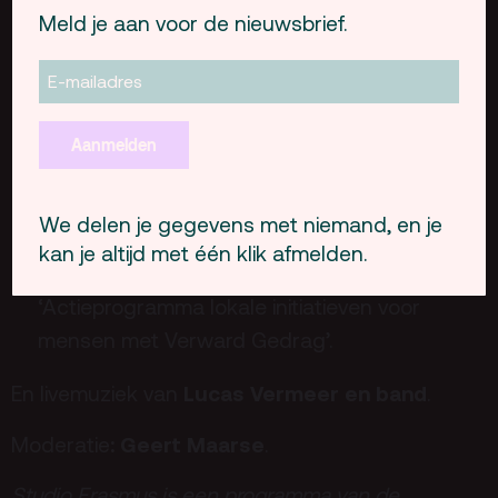
worden met complexe gebeurtenissen, zoals
Meld je aan voor de nieuwsbrief.
een pandemie of een verkiezingsstrijd. Hoe
werkt dat? En wat kunnen we eraan doen?
Hoe moet Rotterdam omgaan met verwarde
personen?
– In de Nederlandse media en
Aanmelden
politiek is de afgelopen jaren veel aandacht
ontstaan voor incidenten rondom mensen die
We delen je gegevens met niemand, en je
Violet Petit-
verward gedrag vertonen.
kan je altijd met één klik afmelden.
Steeghs
evalueerde
als projectleider het
‘Actieprogramma lokale initiatieven voor
mensen met Verward Gedrag’.
Lucas Vermeer en band
En livemuziek van
.
:
Geert Maarse
Moderatie
.
Studio Erasmus is een programma van de