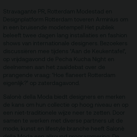
Kaartverkoopinfo
Stravagante PR, Rotterdam Modestad en
Faciliteiten &
Designplatform Rotterdam toveren Arminius om
toegankelijkheid
in een bruisende modetempel! Het publiek
Huisregels
beleeft twee dagen lang installaties en fashion
shows van internationale designers. Bezoekers
discussiëren mee tijdens ‘Aan de Keukentafel’,
Over
op vrijdagavond de Pecha Kucha Night en
Debatpodium
deelnemen aan het zaaldebat over de
Arminius
prangende vraag: ‘Hoe flaneert Rotterdam
eigenlijk?’ op zaterdagavond.
Gebouw & historie
Salonè della Moda biedt designers en merken
Vacatures
de kans om hun collectie op hoog niveau en op
een niet-traditionele wijze neer te zetten. Door
Privacy
samen te werken met diverse partners uit de
ANBI
mode, kunst en lifestyle branche heeft Salonè
della Moda een allround programmering. De