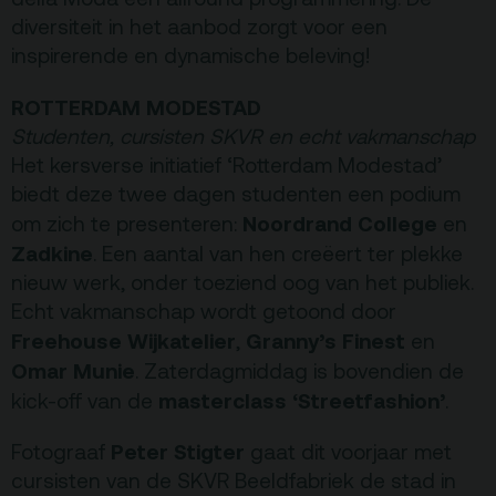
Pers & Logo’s
diversiteit in het aanbod zorgt voor een
Raad van Toezicht
inspirerende en dynamische beleving!
ROTTERDAM MODESTAD
Contact
Studenten, cursisten SKVR en echt vakmanschap
Het kersverse initiatief ‘Rotterdam Modestad’
Team
biedt deze twee dagen studenten een podium
Programmamakers
Noordrand College
om zich te presenteren:
en
Nieuwsbrief
Zadkine
. Een aantal van hen creëert ter plekke
nieuw werk, onder toeziend oog van het publiek.
Echt vakmanschap wordt getoond door
Freehouse Wijkatelier
Granny’s Finest
,
en
Omar Munie
. Zaterdagmiddag is bovendien de
masterclass ‘Streetfashion’
kick-off van de
.
Peter Stigter
Fotograaf
gaat dit voorjaar met
cursisten van de SKVR Beeldfabriek de stad in