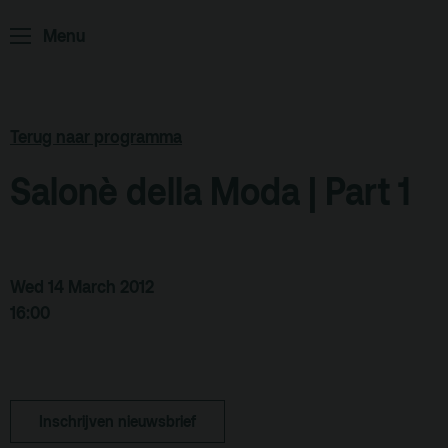
Partners
Menu
Educatie
Zaalverhuur
Zoeken
Terug naar programma
Alle zalen
Salonè della Moda | Part 1
Evenementenlocatie
Debat organiseren
Offerte aanvragen
Wed 14 March 2012
16:00
Terras
Plan je bezoek
De Kerktuin
Adres, route en
Inschrijven nieuwsbrief
parkeren