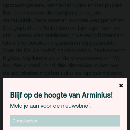
opdrachtgevers, kennisinstituten en het publiek.
Barrières tussen die partijen zien wij als
onnatuurlijk. Deze moeten worden weggenomen.
Designplatform Rotterdam wil bijdragen aan een
stimulerend designklimaat in de regio Rotterdam.
Om dit te bereiken organiseren wij gesprekken
‘Aan de Keukentafel’, zaaldebatten, PechaKucha
Nights, Kopfkino’s en andere evenementen. Wij
houden voortdurend drie dimensies in het oog:
de activiteiten moeten cultureel spraakmakend
zijn, sociaal verbindend en economisch
×
versterkend.
Blijf op de hoogte van Arminius!
STRAVAGANTE PR
Meld je aan voor de nieuwsbrief.
Salonè della Moda is een meerdaagse fashion
programmering waar opkomende designers,
jonge talenten en internationale merken hun