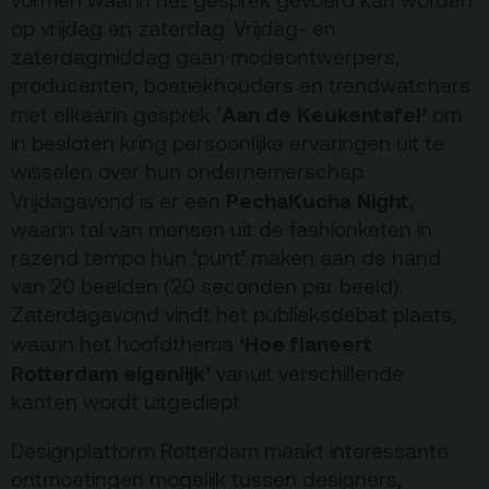
vormen waarin het gesprek gevoerd kan worden
op vrijdag en zaterdag. Vrijdag- en
zaterdagmiddag gaan modeontwerpers,
producenten, boetiekhouders en trendwatchers
Aan de Keukentafel’
met elkaarin gesprek ‘
om
in besloten kring persoonlijke ervaringen uit te
wisselen over hun ondernemerschap.
PechaKucha Night
Vrijdagavond is er een
,
waarin tal van mensen uit de fashionketen in
razend tempo hun ‘punt’ maken aan de hand
van 20 beelden (20 seconden per beeld).
Zaterdagavond vindt het publieksdebat plaats,
‘Hoe flaneert
waarin het hoofdthema
Rotterdam eigenlijk’
vanuit verschillende
kanten wordt uitgediept.
Designplatform Rotterdam maakt interessante
ontmoetingen mogelijk tussen designers,