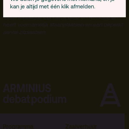
kan je altijd met één klik afmelden.
Dit concert wordt georganiseerd door Rotown,
Motel Mozaique Concerts, BIRD en Arminius en
heeft voornamelijk staanplaatsen en een beperkt
aantal zitplaatsen.
Programma
Zaalverhuur