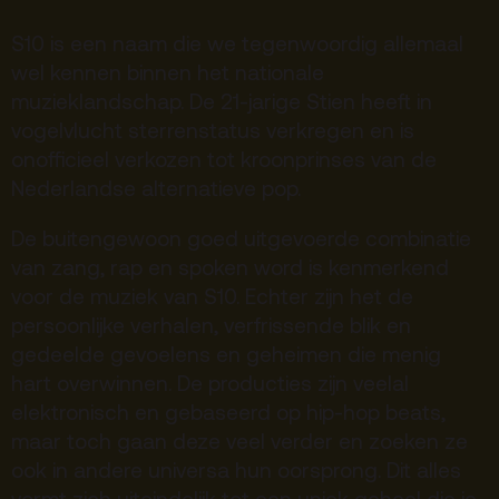
Terras
Plan je bezoek
S10 is een naam die we tegenwoordig allemaal
wel kennen binnen het nationale
muzieklandschap. De 21-jarige Stien heeft in
De Kerktuin
Adres, route en
vogelvlucht sterrenstatus verkregen en is
parkeren
onofficieel verkozen tot kroonprinses van de
Kaartverkoopinfo
Nederlandse alternatieve pop.
Faciliteiten &
De buitengewoon goed uitgevoerde combinatie
toegankelijkheid
van zang, rap en spoken word is kenmerkend
Huisregels
voor de muziek van S10. Echter zijn het de
persoonlijke verhalen, verfrissende blik en
Over
gedeelde gevoelens en geheimen die menig
hart overwinnen. De producties zijn veelal
Debatpodium
elektronisch en gebaseerd op hip-hop beats,
Arminius
maar toch gaan deze veel verder en zoeken ze
ook in andere universa hun oorsprong. Dit alles
Gebouw & historie