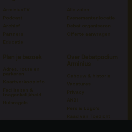
ArminiusTV
Alle zalen
Podcast
Evenementenlocatie
Archief
Debat organiseren
Partners
Offerte aanvragen
Educatie
Plan je bezoek
Over Debatpodium
Arminius
Adres, route en
parkeren
Gebouw & historie
Kaartverkoopinfo
Vacatures
Faciliteiten &
Privacy
toegankelijkheid
ANBI
Huisregels
Pers & Logo’s
Raad van Toezicht
Blijf op de hoogte
Contact