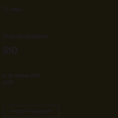
Menu
ArminiusTV
Podcast
Archief
Terug naar programma
Partners
S10
Educatie
Zaalverhuur
Zoeken
vr 28 oktober 2022
20:00
Alle zalen
Evenementenlocatie
Debat organiseren
Inschrijven nieuwsbrief
Offerte aanvragen