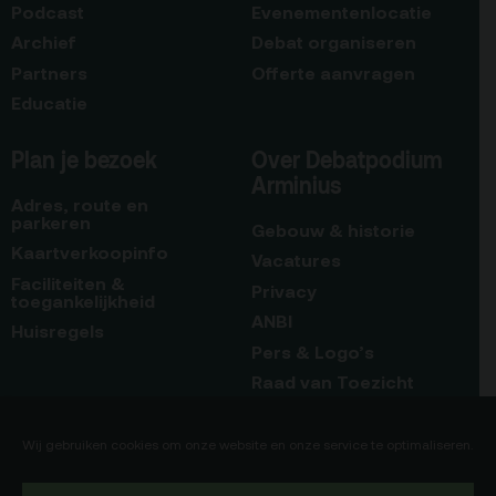
Podcast
Evenementenlocatie
Archief
Debat organiseren
Partners
Offerte aanvragen
Educatie
Plan je bezoek
Over Debatpodium
Arminius
Adres, route en
parkeren
Gebouw & historie
Kaartverkoopinfo
Vacatures
Faciliteiten &
Privacy
toegankelijkheid
ANBI
Huisregels
Pers & Logo’s
Raad van Toezicht
Blijf op de hoogte
Contact
Wij gebruiken cookies om onze website en onze service te optimaliseren.
Team