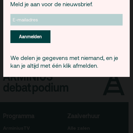
Meld je aan voor de nieuwsbrief.
Gebouw & historie
Dit programma wordt georganiseerd door
RVLT-
Vacatures
Festival
.
Privacy
Aanmelden
ANBI
Pers & Logo’s
We delen je gegevens met niemand, en je
Raad van Toezicht
kan je altijd met één klik afmelden.
Contact
Team
Programmamakers
Programma
Zaalverhuur
Nieuwsbrief
ArminiusTV
Alle zalen