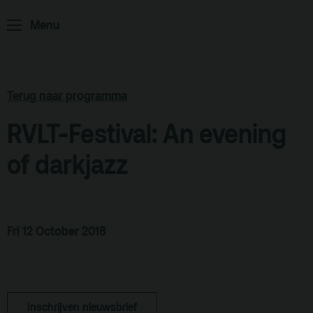
Home
Programma
Menu
ArminiusTV
Podcast
Terug naar programma
Archief
RVLT-Festival: An evening
Partners
Educatie
of darkjazz
Zaalverhuur
Zoeken
Fri 12 October 2018
Alle zalen
Evenementenlocatie
Debat organiseren
Inschrijven nieuwsbrief