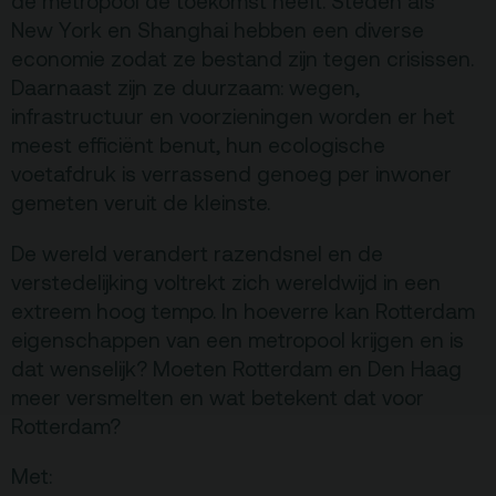
de metropool de toekomst heeft. Steden als
Vacatures
New York en Shanghai hebben een diverse
Privacy
economie zodat ze bestand zijn tegen crisissen.
ANBI
Daarnaast zijn ze duurzaam: wegen,
infrastructuur en voorzieningen worden er het
Pers & Logo’s
meest efficiënt benut, hun ecologische
Raad van Toezicht
voetafdruk is verrassend genoeg per inwoner
gemeten veruit de kleinste.
Contact
De wereld verandert razendsnel en de
verstedelijking voltrekt zich wereldwijd in een
Team
extreem hoog tempo. In hoeverre kan Rotterdam
eigenschappen van een metropool krijgen en is
Programmamakers
dat wenselijk? Moeten Rotterdam en Den Haag
Nieuwsbrief
meer versmelten en wat betekent dat voor
Rotterdam?
Met: