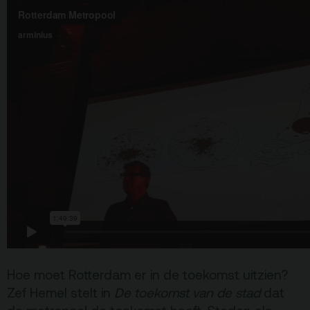
Terras
Plan je bezoek
De Kerktuin
Adres, route en
parkeren
Kaartverkoopinfo
Faciliteiten &
toegankelijkheid
Huisregels
Over
Debatpodium
Arminius
Hoe moet Rotterdam er in de toekomst uitzien?
Gebouw & historie
Zef Hemel stelt in
De toekomst van de stad
dat