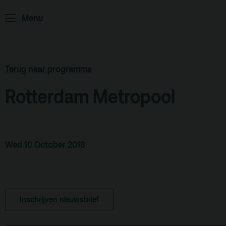
ArminiusTV
Menu
Podcast
Archief
Partners
Terug naar programma
Educatie
Rotterdam Metropool
Zaalverhuur
Zoeken
Wed 10 October 2018
Alle zalen
Evenementenlocatie
Debat organiseren
Inschrijven nieuwsbrief
Offerte aanvragen