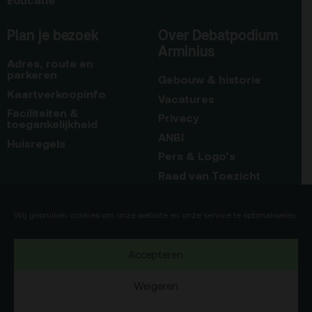
Plan je bezoek
Over Debatpodium
Arminius
Adres, route en
parkeren
Gebouw & historie
Kaartverkoopinfo
Vacatures
Faciliteiten &
Privacy
toegankelijkheid
ANBI
Huisregels
Pers & Logo’s
Raad van Toezicht
Blijf op de hoogte
Contact
Wij gebruiken cookies om onze website en onze service te optimaliseren.
Team
Accepteren
Programmamakers
Weigeren