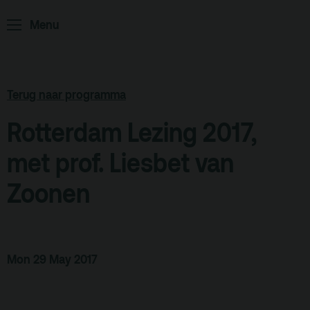
ArminiusTV
Menu
Podcast
Archief
Partners
Terug naar programma
Educatie
Rotterdam Lezing 2017,
Zaalverhuur
met prof. Liesbet van
Zoeken
Zoonen
Alle zalen
Evenementenlocatie
Debat organiseren
Mon 29 May 2017
Offerte aanvragen