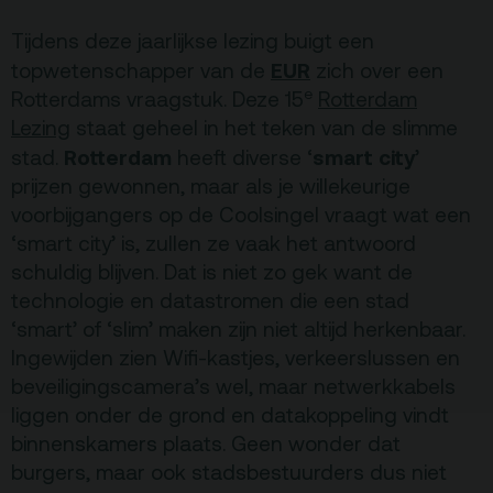
Privacy
Tijdens deze jaarlijkse lezing buigt een
EUR
topwetenschapper van de
zich over een
ANBI
e
Rotterdams vraagstuk. Deze 15
Rotterdam
Pers & Logo’s
Lezing
staat geheel in het teken van de slimme
Rotterdam
smart city
stad.
heeft diverse ‘
’
Raad van Toezicht
prijzen gewonnen, maar als je willekeurige
voorbijgangers op de Coolsingel vraagt wat een
Contact
‘smart city’ is, zullen ze vaak het antwoord
schuldig blijven. Dat is niet zo gek want de
Team
technologie en datastromen die een stad
‘smart’ of ‘slim’ maken zijn niet altijd herkenbaar.
Programmamakers
Ingewijden zien Wifi-kastjes, verkeerslussen en
Nieuwsbrief
beveiligingscamera’s wel, maar netwerkkabels
liggen onder de grond en datakoppeling vindt
binnenskamers plaats. Geen wonder dat
burgers, maar ook stadsbestuurders dus niet