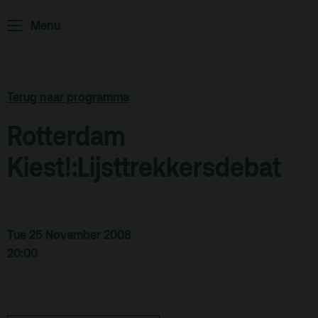
Home
Programma
Menu
ArminiusTV
Podcast
Terug naar programma
Archief
Rotterdam
Partners
Kiest!:Lijsttrekkersdebat
Educatie
Zaalverhuur
Zoeken
Tue 25 November 2008
Alle zalen
20:00
Evenementenlocatie
Debat organiseren