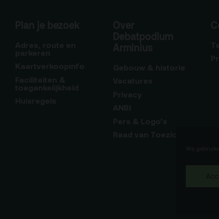
Plan je bezoek
Over
C
Debatpodium
Adres, route en
T
Arminius
parkeren
P
Kaartverkoopinfo
Gebouw & historie
Faciliteiten &
Vacatures
toegankelijkheid
Privacy
Huisregels
ANBI
Pers & Logo’s
Raad van Toezicht
Wij gebruik
Acc