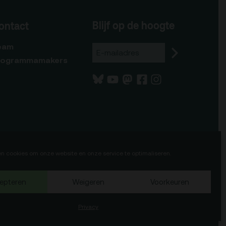
Blijf op de hoogte
ontact
eam
rogrammamakers
en cookies om onze website en onze service te optimaliseren.
epteren
Weigeren
Voorkeuren
75b
Okaia
Website door
en
Privacy