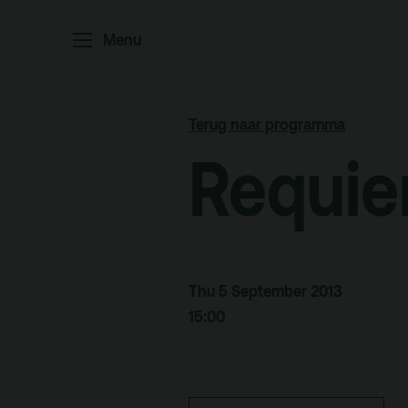
Menu
Home
P
Ar
Terug naar programma
Po
Requie
Arc
Par
Ed
Thu 5 September 2013
15:00
Terras
Pl
De Kerktuin
Adr