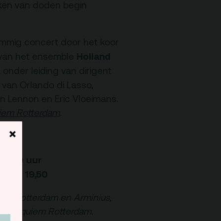
nken van doden begin
Programmamakers
emmig concert door het koor
Holland
Nieuwsbrief
van het ensemble
, onder leiding van dirigent
 van Orlando di Lasso,
n Lennon en Eric Vloeimans.
uiem Rotterdam
.
×
15.00 uur
aar € 19,50
nte Rotterdam en Arminius,
ing Requiem Rotterdam.