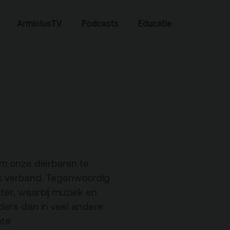
ArminiusTV
Podcasts
Educatie
Zoeken
om onze dierbaren te
jk verband. Tegenwoordig
er, waarbij muziek en
Contact
ders dan in veel andere
ote
Team