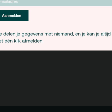
Lukt het niet om via onderstaande knop ka
dan hier een kaartje.
Aanmelden
 delen je gegevens met niemand, en je kan je altijd
t één klik afmelden.