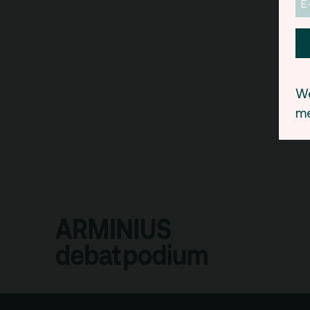
We
me