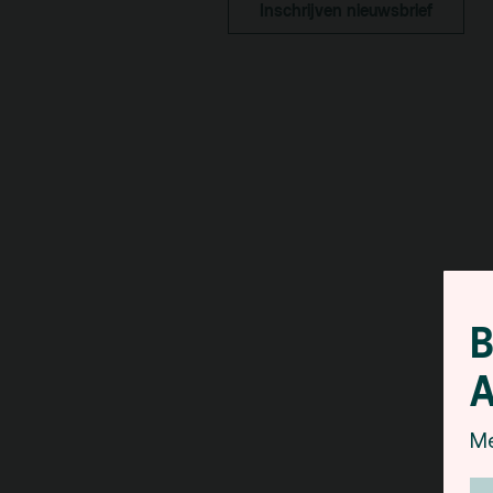
Inschrijven nieuwsbrief
pa
Kaa
Fac
toe
Hui
B
A
Me