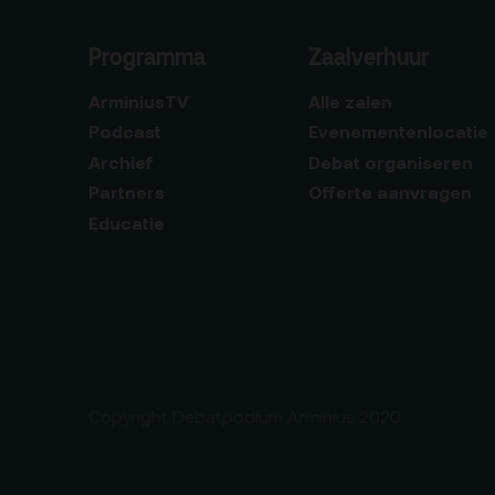
Programma
Zaalverhuur
ArminiusTV
Alle zalen
Podcast
Evenementenlocatie
Archief
Debat organiseren
Partners
Offerte aanvragen
Educatie
Copyright Debatpodium Arminius 2020