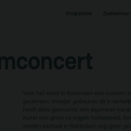
rogramma
Zaalverhuur
Programma
Zaalverhuur
miniusTV
Alle zalen
dcast
Evenementenlocatie
mconcert
hief
Debat organiseren
tners
Offerte aanvragen
ucatie
Voor het eerst in Rotterdam een concert 
gedenken. Vroeger gebeurde dit in kerkeli
heeft deze gewoonte een algemeen karakt
an je bezoek
Over
kunst een grote rol krijgen toebedeeld. An
Debatpodium
steden bestaat in Rotterdam nog geen gr
es, route en