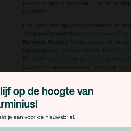
Arminius
kunstzinnige manifestatie rond het gede
rkeren
november.
rtverkoopinfo
Gebouw & historie
Het wordt een bijzonder gevarieerd en st
iliteiten &
Vacatures
gankelijkheid
Cappella Amsterdam
met medewerking 
Privacy
Baroque Society
. 18 zangers en 14 musici
sregels
ANBI
Daniel Reuss
, brengen muziek ten gehore
Bach, Schütz en Handel, maar ook van Joh
Pers & Logo’s
Bezoek ook de website van
Stichting Req
Raad van Toezicht
lijf op de hoogte van
zaterdag 2 november | 
rminius!
entree € 24,50, t/m 27 j
ld je aan voor de nieuwsbrief.
Een initiatief van de Remonstrantse gemee
georganiseerd door het bestuur van Sticht