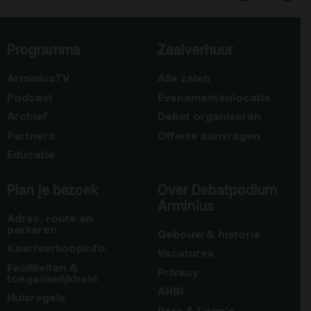
Programma
Zaalverhuur
ArminiusTV
Alle zalen
Podcast
Evenementenlocatie
Archief
Debat organiseren
Partners
Offerte aanvragen
Educatie
Plan je bezoek
Over Debatpodium
Arminius
Adres, route en
parkeren
Gebouw & historie
Kaartverkoopinfo
Vacatures
Faciliteiten &
Privacy
toegankelijkheid
ANBI
Huisregels
Pers & Logo’s