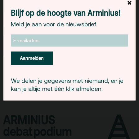
×
Gebouw & historie
MM
Time
Blijf op de hoogte van Arminius!
slash
Vacatures
Meld je aan voor de nieuwsbrief.
DD
Privacy
slash
ANBI
JJJJ
Pers & Logo’s
Aanmelden
Raad van Toezicht
Contact
We delen je gegevens met niemand, en je
kan je altijd met één klik afmelden.
Team
Programmamakers
Nieuwsbrief