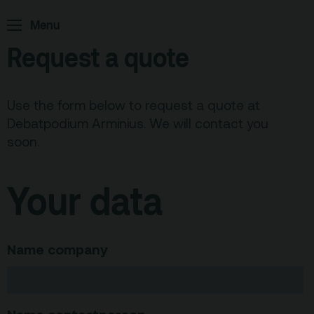
Home
Programma
Menu
ArminiusTV
Request a quote
Podcast
Archief
Use the form below to request a quote at
Partners
Debatpodium Arminius. We will contact you
soon.
Educatie
Your data
Zaalverhuur
Zoeken
Alle zalen
Name company
Evenementenlocatie
Debat organiseren
Offerte aanvragen