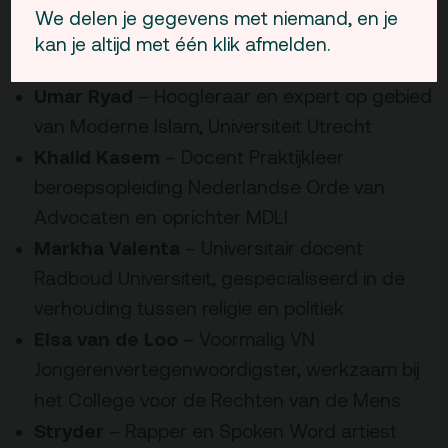
parlementariër, voorzitter Landelijk
We delen je gegevens met niemand, en je
Beraad Marokkanen en activist
kan je altijd met één klik afmelden.
Nourdin El Ouali
– Politiek leider NIDA
Umar Ryad
– Hoogleraar en expert op gebied
van Moderne Islam, Universiteit Utrecht
Khalid Kasem
– Docent Praktijkleer
beroepsopleiding Nederlandse Orde van
Advocaten en oprichter MDLI
Markha Valenta
– Universitair docent
Radboud Universiteit, gespecialiseerd in de
verhouding tussen religie en politiek
Elsa van de Loo
– Voormalig VN
Jongerenvertegenwoordigster, werkzaam bij
het College voor de Rechten van de Mens
Stryder
– Rapper en Spoken Word artiest