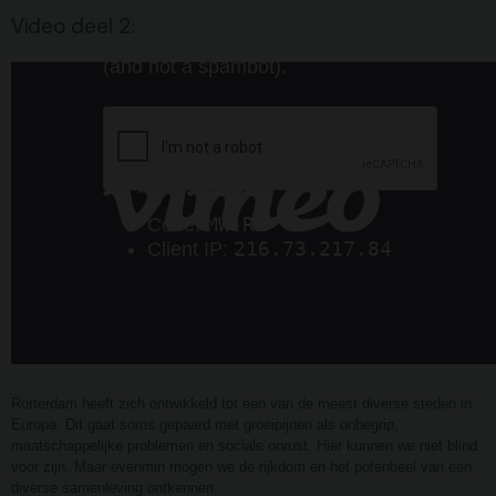
Privacy
Video deel 2:
ANBI
Pers & Logo’s
Raad van Toezicht
Contact
Team
Programmamakers
Nieuwsbrief
Rotterdam heeft zich ontwikkeld tot een van de meest diverse steden in
Europa. Dit gaat soms gepaard met groeipijnen als onbegrip,
maatschappelijke problemen en sociale onrust. Hier kunnen we niet blind
voor zijn. Maar evenmin mogen we de rijkdom en het potentieel van een
diverse samenleving ontkennen.