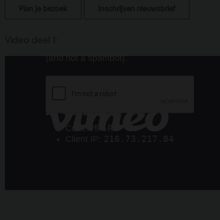
Plan je bezoek
Inschrijven nieuwsbrief
De Kerktuin
Adres, route en
parkeren
Video deel 1:
Kaartverkoopinfo
Faciliteiten &
toegankelijkheid
Huisregels
Over
Debatpodium
Arminius
Gebouw & historie
Vacatures