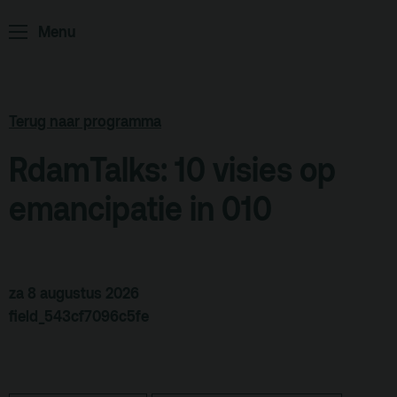
Podcast
Menu
Archief
Partners
Terug naar programma
Educatie
RdamTalks: 10 visies op
Zaalverhuur
Zoeken
emancipatie in 010
Alle zalen
Evenementenlocatie
za 8 augustus 2026
Debat organiseren
field_543cf7096c5fe
Offerte aanvragen
Terras
Plan je bezoek