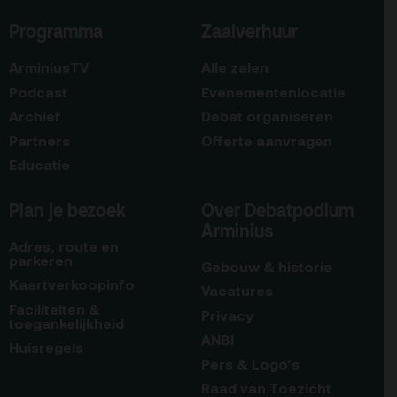
Programma
Zaalverhuur
ArminiusTV
Alle zalen
Podcast
Evenementenlocatie
Archief
Debat organiseren
Partners
Offerte aanvragen
Educatie
Plan je bezoek
Over Debatpodium
Arminius
Adres, route en
parkeren
Gebouw & historie
Kaartverkoopinfo
Vacatures
Faciliteiten &
Privacy
toegankelijkheid
ANBI
Huisregels
Pers & Logo’s
Raad van Toezicht