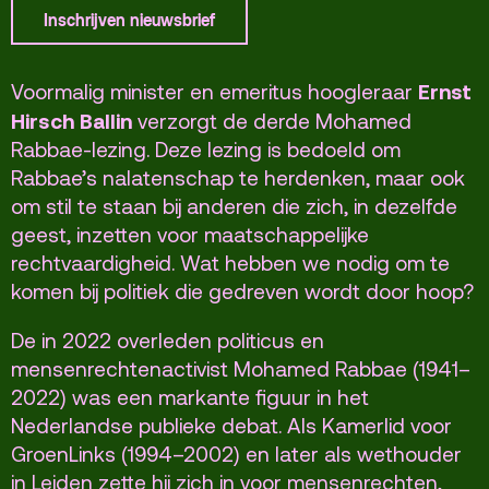
Terras
Plan je bezoek
Inschrijven nieuwsbrief
De Kerktuin
Adres, route en
Ernst
Voormalig minister en emeritus hoogleraar
parkeren
Hirsch Ballin
verzorgt de derde Mohamed
Rabbae-lezing. Deze lezing is bedoeld om
Kaartverkoopinfo
Rabbae’s nalatenschap te herdenken, maar ook
Faciliteiten &
om stil te staan bij anderen die zich, in dezelfde
toegankelijkheid
geest, inzetten voor maatschappelijke
Huisregels
rechtvaardigheid. Wat hebben we nodig om te
komen bij politiek die gedreven wordt door hoop?
Over
De in 2022 overleden politicus en
Debatpodium
mensenrechtenactivist Mohamed Rabbae (1941–
Arminius
2022) was een markante figuur in het
Nederlandse publieke debat. Als Kamerlid voor
GroenLinks (1994–2002) en later als wethouder
Gebouw & historie
in Leiden zette hij zich in voor mensenrechten,