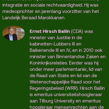
Vacatures
integratie en sociale rechtvaardigheid. Hij was
medeoprichter en jarenlang voorzitter van het
Privacy
Landelijk Beraad Marokkanen.
ANBI
Pers & Logo’s
Ernst Hirsch Ballin
(CDA) was
minister van Justitie in de
Raad van Toezicht
kabinetten-Lubbers III en
Balkenende III en IV, en in 2010 ook
Contact
minister van Binnenlandse Zaken en
Koninkrijksrelaties. Eerder was hij
Team
onder meer parlementariër, lid van
de Raad van State en lid van de
Programmamakers
Wetenschappelijke Raad voor het
Nieuwsbrief
Regeringsbeleid (WRR). Hirsch Ballin
is emeritus universiteitshoogleraar
aan Tilburg University en emeritus
hoogleraar mensenrechten aan de