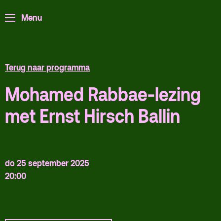
ArminiusTV
Menu
Podcast
Archief
Terug naar programma
Partners
Educatie
Mohamed Rabbae-lezing
met Ernst Hirsch Ballin
Zaalverhuur
Zoeken
Alle zalen
do 25 september 2025
Evenementenlocatie
20:00
Debat organiseren
Offerte aanvragen