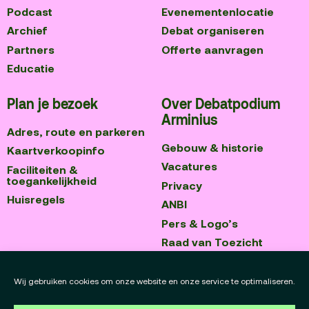
Podcast
Evenementenlocatie
Archief
Debat organiseren
Partners
Offerte aanvragen
Educatie
Plan je bezoek
Over Debatpodium
Arminius
Adres, route en parkeren
Gebouw & historie
Kaartverkoopinfo
Vacatures
Faciliteiten &
toegankelijkheid
Privacy
Huisregels
ANBI
Pers & Logo’s
Raad van Toezicht
Blijf op de hoogte
Contact
Wij gebruiken cookies om onze website en onze service te optimaliseren.
Team