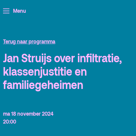
Partners
Menu
Educatie
Zaalverhuur
Zoeken
Terug naar programma
Alle zalen
Jan Struijs over infiltratie,
Evenementenlocatie
klassenjustitie en
Debat organiseren
familiegeheimen
Offerte aanvragen
Terras
Plan je bezoek
ma 18 november 2024
20:00
De Kerktuin
Adres, route en
parkeren