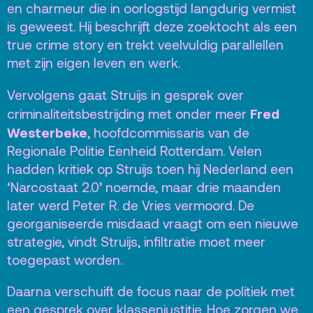
en charmeur die in oorlogstijd langdurig vermist
Raad van Toezicht
is geweest. Hij beschrijft deze zoektocht als een
true crime story en trekt veelvuldig parallellen
met zijn eigen leven en werk.
Contact
Vervolgens gaat Struijs in gesprek over
Team
Fred
criminaliteitsbestrijding met onder meer
Westerbeke
, hoofdcommissaris van de
Programmamakers
Regionale Politie Eenheid Rotterdam. Velen
Nieuwsbrief
hadden kritiek op Struijs toen hij Nederland een
‘Narcostaat 2.0’ noemde, maar drie maanden
later werd Peter R. de Vries vermoord. De
georganiseerde misdaad vraagt om een nieuwe
strategie, vindt Struijs, infiltratie moet meer
toegepast worden.
Daarna verschuift de focus naar de politiek met
een gesprek over klassenjustitie. Hoe zorgen we