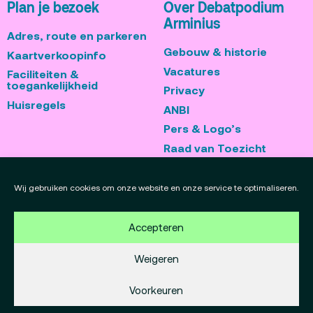
Plan je bezoek
Over Debatpodium
Arminius
Adres, route en parkeren
Gebouw & historie
Kaartverkoopinfo
Vacatures
Faciliteiten &
toegankelijkheid
Privacy
Huisregels
ANBI
Pers & Logo’s
Raad van Toezicht
Blijf op de hoogte
Contact
Wij gebruiken cookies om onze website en onze service te optimaliseren.
Team
Accepteren
Programmamakers
Weigeren
Voorkeuren
Copyright Debatpodium Arminius 2020