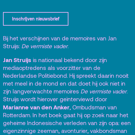
Kaartverkoopinfo
Faciliteiten &
Inschrijven nieuwsbrief
toegankelijkheid
Huisregels
Bij het verschijnen van de memoires van Jan
Struijs:
De vermiste vader
.
Over
Jan Struijs
Debatpodium
is nationaal bekend door zijn
mediaoptredens als voorzitter van de
Arminius
Nederlandse Politiebond. Hij spreekt daarin nooit
met meel in de mond en dat doet hij ook niet in
Gebouw & historie
zijn langverwachte memoires
De vermiste vader
.
Struijs wordt hierover geïnterviewd door
Vacatures
Marianne van den Anker
, Ombudsman van
Privacy
Rotterdam. In het boek gaat hij op zoek naar het
ANBI
geheime Indonesische verleden van zijn opa: een
eigenzinnige zeeman, avonturier, vakbondsman
Pers & Logo’s