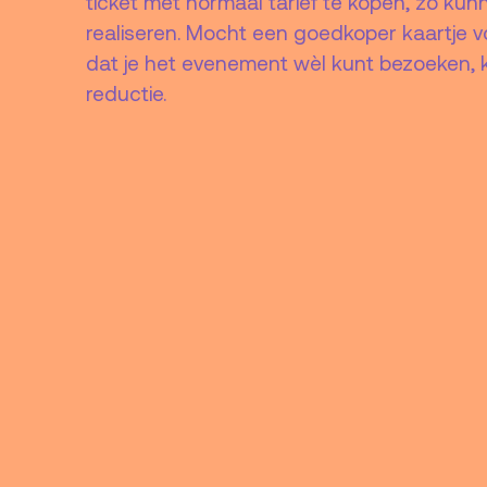
ticket met normaal tarief te kopen, zo k
realiseren. Mocht een goedkoper kaartje v
dat je het evenement wèl kunt bezoeken, k
reductie.