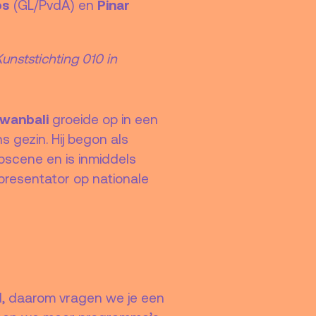
os
Pinar
(GL/PvdA) en
nststichting 010 in
gwanbali
groeide op in een
s gezin. Hij begon als
pscene en is inmiddels
 presentator op nationale
d, daarom vragen we je een