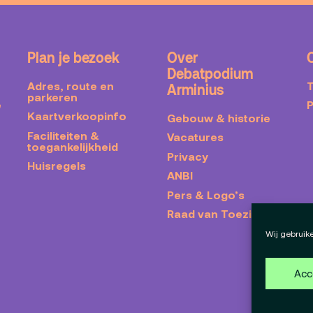
Plan je bezoek
Over
Debatpodium
Adres, route en
Arminius
parkeren
e
Kaartverkoopinfo
Gebouw & historie
Faciliteiten &
Vacatures
toegankelijkheid
Privacy
Huisregels
ANBI
Pers & Logo’s
Raad van Toezicht
Wij gebruik
Acc