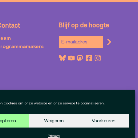
Blijf op de hoogte
Contact
Team
Programmamakers
en cookies om onze website en onze service te optimaliseren.
epteren
Weigeren
Voorkeuren
75b
Okaia
Website door
en
Privacy