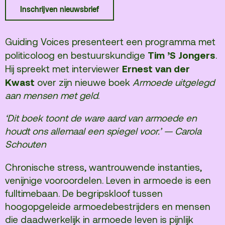
Inschrijven nieuwsbrief
Terras
Plan je bezoek
Guiding Voices presenteert een programma met
De Kerktuin
Adres, route en
Tim ’S Jongers
politicoloog en bestuurskundige
.
parkeren
Ernest van der
Hij spreekt met interviewer
Kaartverkoopinfo
Kwast
over zijn nieuwe boek
Armoede uitgelegd
aan mensen met geld
.
Faciliteiten &
toegankelijkheid
‘Dit boek toont de ware aard van armoede en
Huisregels
houdt ons allemaal een spiegel voor.’ — Carola
Schouten
Over
Chronische stress, wantrouwende instanties,
Debatpodium
venijnige vooroordelen. Leven in armoede is een
Arminius
fulltimebaan. De begripskloof tussen
hoogopgeleide armoedebestrijders en mensen
die daadwerkelijk in armoede leven is pijnlijk
Gebouw & historie