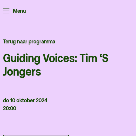
Menu
ArminiusTV
Podcast
Archief
Terug naar programma
Partners
Guiding Voices: Tim ‘S
Educatie
Jongers
Zaalverhuur
Zoeken
Alle zalen
do 10 oktober 2024
Evenementenlocatie
20:00
Debat organiseren
Offerte aanvragen