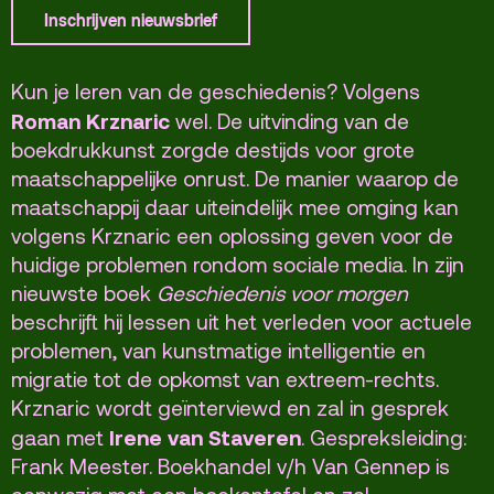
Terras
Plan je bezoek
Inschrijven nieuwsbrief
De Kerktuin
Adres, route en
parkeren
Kun je leren van de geschiedenis? Volgens
Roman Krznaric
wel. De uitvinding van de
Kaartverkoopinfo
boekdrukkunst zorgde destijds voor grote
Faciliteiten &
maatschappelijke onrust. De manier waarop de
toegankelijkheid
maatschappij daar uiteindelijk mee omging kan
volgens Krznaric een oplossing geven voor de
Huisregels
huidige problemen rondom sociale media. In zijn
nieuwste boek
Geschiedenis voor morgen
Over
beschrijft hij lessen uit het verleden voor actuele
Debatpodium
problemen, van kunstmatige intelligentie en
Arminius
migratie tot de opkomst van extreem-rechts.
Krznaric wordt geïnterviewd en zal in gesprek
Irene van Staveren
gaan met
. Gespreksleiding:
Gebouw & historie
Frank Meester. Boekhandel v/h Van Gennep is
Vacatures