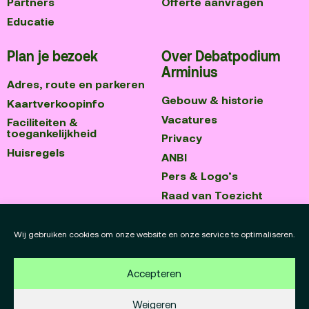
Partners
Offerte aanvragen
Educatie
Plan je bezoek
Over Debatpodium
Arminius
Adres, route en parkeren
Gebouw & historie
Kaartverkoopinfo
Vacatures
Faciliteiten &
toegankelijkheid
Privacy
Huisregels
ANBI
Pers & Logo’s
Raad van Toezicht
Blijf op de hoogte
Contact
Wij gebruiken cookies om onze website en onze service te optimaliseren.
Team
Accepteren
Programmamakers
Weigeren