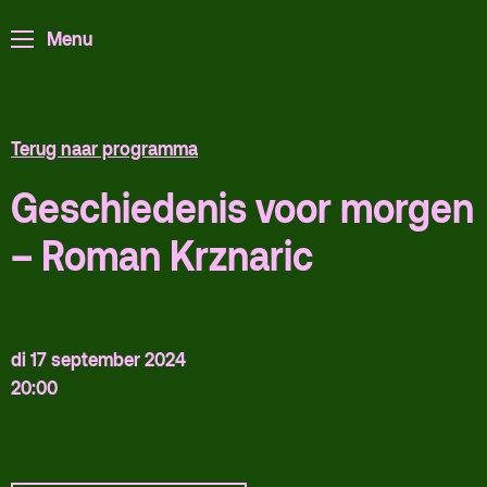
ArminiusTV
Menu
Podcast
Archief
Partners
Terug naar programma
Educatie
Geschiedenis voor morgen
Zaalverhuur
Zoeken
– Roman Krznaric
Alle zalen
Evenementenlocatie
di 17 september 2024
Debat organiseren
20:00
Offerte aanvragen