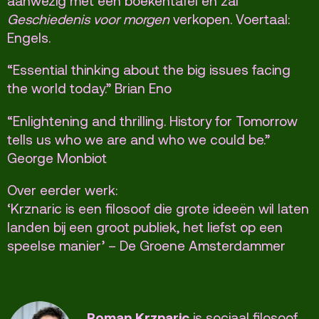
aanwezig met een boekentafel en zal
Geschiedenis voor morgen
verkopen. Voertaal:
Privacy
Engels.
ANBI
“Essential thinking about the big issues facing
Pers & Logo’s
the world today.” Brian Eno
Raad van Toezicht
“Enlightening and thrilling. History for Tomorrow
tells us who we are and who we could be.”
Contact
George Monbiot
Team
Over eerder werk:
‘Krznaric is een filosoof die grote ideeën wil laten
Programmamakers
landen bij een groot publiek, het liefst op een
Nieuwsbrief
speelse manier’ – De Groene Amsterdammer
Roman Krznaric
is sociaal filosoof