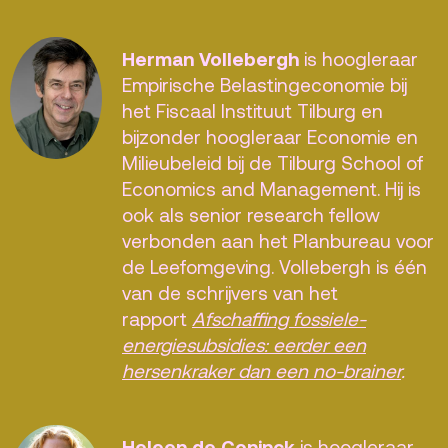
Privacy
Herman Vollebergh
is hoogleraar
ANBI
Empirische Belastingeconomie bij
Pers & Logo’s
het Fiscaal Instituut Tilburg en
bijzonder hoogleraar Economie en
Raad van Toezicht
Milieubeleid bij de Tilburg School of
Economics and Management. Hij is
Contact
ook als senior research fellow
verbonden aan het Planbureau voor
Team
de Leefomgeving. Vollebergh is één
van de schrijvers van het
Programmamakers
rapport
Afschaffing fossiele-
Nieuwsbrief
energiesubsidies: eerder een
hersenkraker dan een no-brainer
.
Heleen de Coninck
is hoogleraar