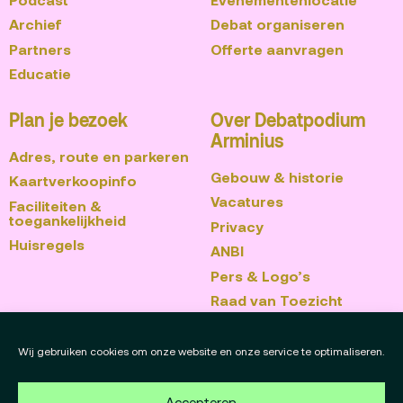
Archief
Debat organiseren
Partners
Offerte aanvragen
Educatie
Plan je bezoek
Over Debatpodium
Arminius
Adres, route en parkeren
Gebouw & historie
Kaartverkoopinfo
Vacatures
Faciliteiten &
toegankelijkheid
Privacy
Huisregels
ANBI
Pers & Logo’s
Raad van Toezicht
Blijf op de hoogte
Contact
Wij gebruiken cookies om onze website en onze service te optimaliseren.
Team
Accepteren