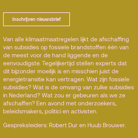
Terras
Plan je bezoek
De Kerktuin
Adres, route en
Inschrijven nieuwsbrief
parkeren
Kaartverkoopinfo
Van alle klimaatmaatregelen lijkt de afschaffing
van subsidies op fossiele brandstoffen één van
Faciliteiten &
toegankelijkheid
de meest voor de hand liggende en de
eenvoudigste. Tegelijkertijd stellen experts dat
Huisregels
dit bijzonder moeilijk is en misschien juist de
energietransitie kan vertragen. Wat zijn fossiele
Over
subsidies? Wat is de omvang van zulke subsidies
Debatpodium
in Nederland? Wat zou er gebeuren als we ze
afschaffen? Een avond met onderzoekers,
Arminius
beleidsmakers, politici en activisten.
Gebouw & historie
Gespreksleiders: Robert Dur en Huub Brouwer.
Vacatures