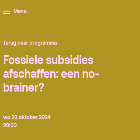
ArminiusTV
Menu
Podcast
Archief
Partners
Terug naar programma
Educatie
Fossiele subsidies
Zaalverhuur
Zoeken
afschaffen: een no-
brainer?
Alle zalen
Evenementenlocatie
Debat organiseren
wo 23 oktober 2024
Offerte aanvragen
20:00