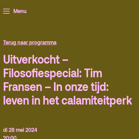
ArminiusTV
Menu
Podcast
Archief
Partners
Terug naar programma
Educatie
Uitverkocht –
Filosofiespecial: Tim
Zaalverhuur
Zoeken
Fransen – In onze tijd:
Alle zalen
leven in het calamiteitperk
Evenementenlocatie
Debat organiseren
Offerte aanvragen
di 28 mei 2024
20:00