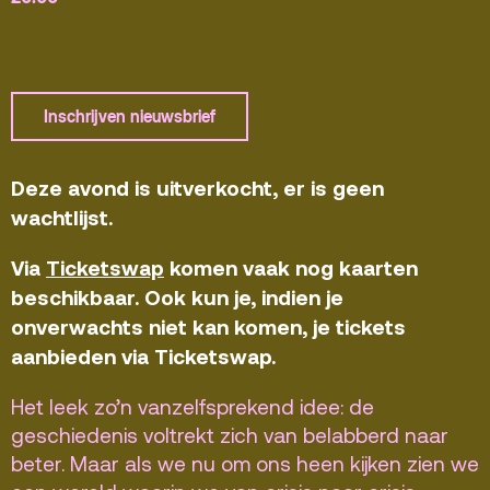
Terras
Plan je bezoek
De Kerktuin
Adres, route en
parkeren
Inschrijven nieuwsbrief
Kaartverkoopinfo
Deze avond is uitverkocht,
er is geen
Faciliteiten &
toegankelijkheid
wachtlijst.
Huisregels
Via
Ticketswap
komen vaak nog kaarten
beschikbaar. Ook kun je, indien je
Over
onverwachts niet kan komen, je tickets
Debatpodium
aanbieden via Ticketswap.
Arminius
Het leek zo’n vanzelfsprekend idee: de
geschiedenis voltrekt zich van belabberd naar
Gebouw & historie
beter. Maar als we nu om ons heen kijken zien we