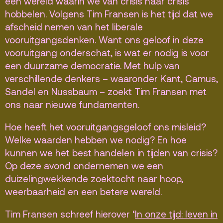
een wereld waarin we van crisis naar crisis
Vacatures
hobbelen. Volgens Tim Fransen is het tijd dat we
Privacy
afscheid nemen van het liberale
vooruitgangsdenken. Want ons geloof in deze
ANBI
vooruitgang onderschat, is wat er nodig is voor
Pers & Logo’s
een duurzame democratie. Met hulp van
Raad van Toezicht
verschillende denkers – waaronder Kant, Camus,
Sandel en Nussbaum – zoekt Tim Fransen met
ons naar nieuwe fundamenten.
Contact
Hoe heeft het vooruitgangsgeloof ons misleid?
Team
Welke waarden hebben we nodig? En hoe
kunnen we het best handelen in tijden van crisis?
Programmamakers
Op deze avond ondernemen we een
Nieuwsbrief
duizelingwekkende zoektocht naar hoop,
weerbaarheid en een betere wereld.
Tim Fransen schreef hierover ‘
In onze tijd: leven in